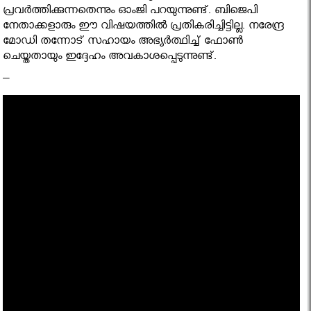
പ്രവര്‍ത്തിക്കുന്നതെന്നും ഓംജി പറയുന്നുണ്ട്. ബിജെപി
നേതാക്കളാരും ഈ വിഷയത്തില്‍ പ്രതികരിച്ചിട്ടില്ല. നരേന്ദ്ര
മോഡി തന്നോട് സഹായം അഭ്യര്‍ത്ഥിച്ച് ഫോണ്‍
ചെയ്തതായും ഇദ്ദേഹം അവകാശപ്പെടുന്നുണ്ട്.
–