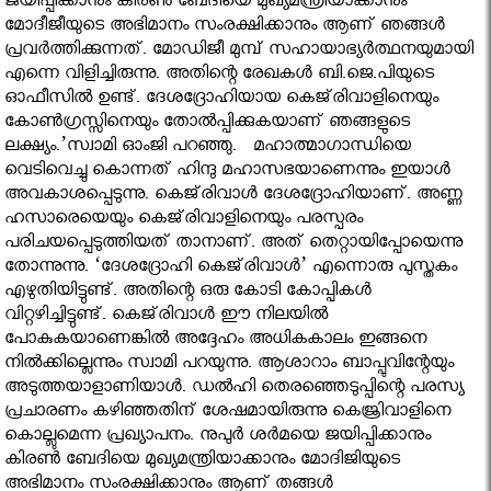
ജയിപ്പിക്കാനും കിരണ്‍ ബേദിയെ മുഖ്യമന്ത്രിയാക്കാനും
മോദീജീയുടെ അഭിമാനം സംരക്ഷിക്കാനും ആണ് ഞങ്ങള്‍
പ്രവര്‍ത്തിക്കുന്നത്. മോഡിജീ മുമ്പ്‌ സഹായാഭ്യര്‍ത്ഥനയുമായി
എന്നെ വിളിച്ചിരുന്നു. അതിന്റെ രേഖകള്‍ ബി.ജെ.പിയുടെ
ഓഫീസില്‍ ഉണ്ട്. ദേശദ്രോഹിയായ കെജ്‌രിവാളിനെയും
കോണ്‍ഗ്രസ്സിനെയും തോല്‍പ്പിക്കുകയാണ് ഞങ്ങളുടെ
ലക്ഷ്യം.’സ്വാമി ഓംജി പറഞ്ഞു. മഹാത്മാഗാന്ധിയെ
വെടിവെച്ചു കൊന്നത് ഹിന്ദു മഹാസഭയാണെന്നും ഇയാള്‍
അവകാശപ്പെടുന്നു. കെജ്‌രിവാള്‍ ദേശദ്രോഹിയാണ്. അണ്ണ
ഹസാരെയെയും കെജ്‌രിവാളിനെയും പരസ്പരം
പരിചയപ്പെടുത്തിയത് താനാണ്. അത് തെറ്റായിപ്പോയെന്നു
തോന്നുന്നു. ‘ദേശദ്രോഹി കെജ്‌രിവാള്‍’ എന്നൊരു പുസ്തകം
എഴുതിയിട്ടുണ്ട്. അതിന്റെ ഒരു കോടി കോപ്പികള്‍
വിറ്റഴിച്ചിട്ടുണ്ട്. കെജ്‌രിവാള്‍ ഈ നിലയില്‍
പോകുകയാണെങ്കില്‍ അദ്ദേഹം അധികകാലം ഇങ്ങനെ
നില്‍ക്കില്ലെന്നും സ്വാമി പറയുന്നു. ആശാറാം ബാപ്പുവിന്റേയും
അടുത്തയാളാണിയാള്‍. ഡല്‍ഹി തെരഞ്ഞെടുപ്പിന്റെ പരസ്യ
പ്രചാരണം കഴിഞ്ഞതിന് ശേഷമായിരുന്നു കെജ്രിവാളിനെ
കൊല്ലുമെന്ന പ്രഖ്യാപനം. നുപുര്‍ ശര്‍മയെ ജയിപ്പിക്കാനും
കിരണ്‍ ബേദിയെ മുഖ്യമന്ത്രിയാക്കാനും മോദിജിയുടെ
അഭിമാനം സംരക്ഷിക്കാനും ആണ് തങ്ങള്‍