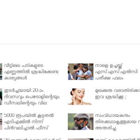
വീട്ടിലെ പടികളുടെ
നാളെ ഉച്ചയ്ക്ക്
എണ്ണത്തിൽ ശ്രദ്ധിക്കേണ്ട
എസ്എസ്എല്‍സി
കാര്യങ്ങൾ
പരീക്ഷ ഫലം
തുടർച്ചയായി 20-ാം
മുഖക്കുരു വരാതിരിക്കാ
ദിവസവും പെട്രോളിന്റെയും
ഇവ ശ്രദ്ധിക്കൂ ;
ഡീസലിന്റെയും വില
വര്‍ധിപ്പിച്ചു
5000 രൂപയിൽ കൂടുതൽ
സംവിധായകനും
എടിഎമ്മിൽ നിന്ന്
തിരക്കഥാകൃത്തുമായ സ
പിൻവലിച്ചാൽ ഫീസ്
അന്തരിച്ചു.
ഈടാക്കും..