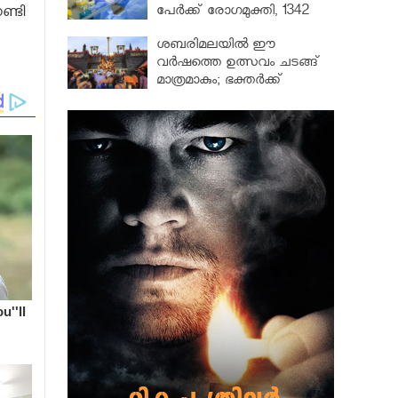
പേർക്ക് രോഗമുക്തി, 1342
ണ്ടി
പേർ ചികിത്സയിൽ
ശബരിമലയില്‍ ഈ
വർഷത്തെ ഉത്സവം ചടങ്ങ്
മാത്രമാകും; ഭക്തർക്ക്
പ്രവേശനമില്ല