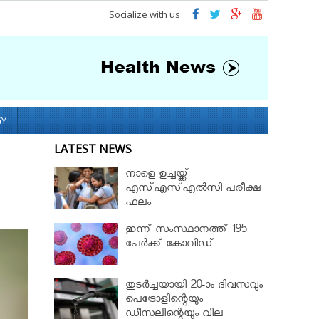
Socialize with us
GY
LATEST NEWS
നാളെ ഉച്ചയ്ക്ക്
എസ്എസ്എല്‍സി പരീക്ഷ
ഫലം
ഇന്ന് സംസ്ഥാനത്ത് 195
പേര്‍ക്ക് കോവിഡ് ...
തുടർച്ചയായി 20-ാം ദിവസവും
പെട്രോളിന്റെയും
ഡീസലിന്റെയും വില