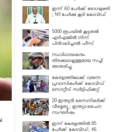
വര്‍ധിപ്പിച്ചു
ഇന്ന് 60 പേർക്ക് രോഗമുക്തി
; 141 പേര്‍ക്കു കൂടി കോവിഡ്
5000 രൂപയിൽ കൂടുതൽ
എടിഎമ്മിൽ നിന്ന്
പിൻവലിച്ചാൽ ഫീസ്
ഈടാക്കും..
സംവിധായകനും
തിരക്കഥാകൃത്തുമായ സച്ചി
അന്തരിച്ചു.
കേരളത്തിലേക്ക് വരുന്ന
പ്രവാസികള്‍ക്ക് കോവിഡ്
നെഗറ്റീവ് സര്‍ട്ടിഫിക്കറ്റ്
നിർബന്ധമാക്കാൻ മന്ത്രിസഭ
20 ഇന്ത്യൻ സൈനികർക്ക്
വീരമൃത്യു ; ഇന്ത്യാ-ചൈന
സംഘർഷം
ച
ഇന്ന് കേരളത്തിൽ 85
പേർക്ക് കോവിഡ്; 46