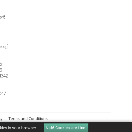
ന്‍
ച്ചി
5
6
1342
്
2.7
cy
Terms and Conditions
okies in your browser.
Nah! Cookies are fine!