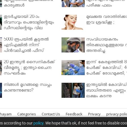
എണ്ണത്തിൽ ശ്രദ്ധിക്കേണ്ട
എസ്എസ്എല്‍സി
കാര്യങ്ങൾ
പരീക്ഷ ഫലം
തുടർച്ചയായി 20-ാം
മുഖക്കുരു വരാതിരിക്കാ
ദിവസവും പെട്രോളിന്റെയും
ഇവ ശ്രദ്ധിക്കൂ ;
ഡീസലിന്റെയും വില
വര്‍ധിപ്പിച്ചു
5000 രൂപയിൽ കൂടുതൽ
സംവിധായകനും
എടിഎമ്മിൽ നിന്ന്
തിരക്കഥാകൃത്തുമായ സ
പിൻവലിച്ചാൽ ഫീസ്
അന്തരിച്ചു.
ഈടാക്കും..
20 ഇന്ത്യൻ സൈനികർക്ക്
ഇന്ന് കേരളത്തിൽ 8
വീരമൃത്യു ; ഇന്ത്യാ-ചൈന
പേർക്ക് കോവിഡ്; 4
സംഘർഷം
പേർക്ക് രോഗമുക്തി, 
പേർ ചികിത്സയിൽ
നിങ്ങള്‍ മൃഗങ്ങളെ സ്വപ്നം
ഇന്ത്യയിൽ കോവിഡ
കാണുന്നുണ്ടോ?
ബാധിതരുടെ എണ്ണം 
ലക്ഷം കടന്നു
bhayam
Categories
Contact Us
Feedback
Privacy
privacy poli
© Copyright 2015
Nirbhayam.com
. All rights reserved.
es according to our
policy.
We hope that’s ok, if not feel free to disable co