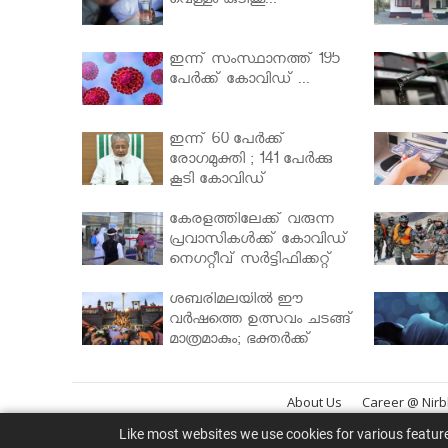
വെള്ളം കുടിക്കൂ...
ഇന്ന് സംസ്ഥാനത്ത് 195
പേര്‍ക്ക് കോവിഡ് ...
ഇന്ന് 60 പേർക്ക്
രോഗമുക്തി ; 141 പേര്‍ക്കു
കൂടി കോവിഡ്
കേരളത്തിലേക്ക് വരുന്ന
പ്രവാസികള്‍ക്ക് കോവിഡ്
നെഗറ്റീവ് സര്‍ട്ടിഫിക്കറ്റ്
നിർബന്ധമാക്കാൻ
മന്ത്രിസഭ
ശബരിമലയില്‍ ഈ
വർഷത്തെ ഉത്സവം ചടങ്ങ്
മാത്രമാകും; ഭക്തർക്ക്
പ്രവേശനമില്ല
About Us
Career @ Nir
Like most websites we use cookies for various featur