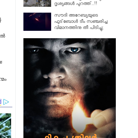
ദൃശ്യങ്ങൾ പുറത്ത്..!!
ട്രംപിൻറെ ക്രൂര
സൗദി അറേബ്യയുടെ
നടപടിക്കെതിരെ പ്രതിഷേധം
.
ഫുട്‌ബോള്‍ ടീം സഞ്ചരിച്ച
ശക്തം
വിമാനത്തിനു തീ പിടിച്ചു;
ഒഴിവായത് വൻ ദുരന്തം
്‍
ഷ
്മം