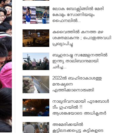
ലോക ബോക്സിങ്ങിൽ മേരി
കോമും സോണിയയും
ഫൈനലിൽ...
കുവൈത്തിൽ കനത്ത മഴ
ശക്തമാകുന്നു ; പൊതുഅവധി
പ്രഖ്യാപിച്ചു
ബഹുരാഷ്ട്ര സമ്മേളനത്തിൽ
ഇന്ത്യ താലിബാനുമായി
ചര്‍ച്ച...
2022ൽ ബഹിരാകാശത്തു
മനുഷ്യനെ
എത്തിക്കാനൊരുങ്ങി
പാക്കിസ്ഥാൻ
നാലുദിവസമായി ഫുടബോൾ
ടീം ഗുഹയിൽ !!
ആശങ്കയോടെ അധികൃതർ
അമേരിക്കയിൽ
കൂട്ടിലടക്കപ്പെട്ട കുട്ടികളുടെ