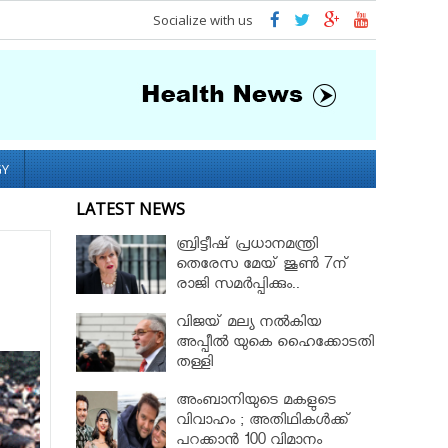
Socialize with us
GY
LATEST NEWS
ബ്രിട്ടീഷ് പ്രധാനമന്ത്രി
തെരേസ മേയ് ജൂണ്‍ 7ന്
രാജി സമർപ്പിക്കും..
വിജയ് മല്യ നൽകിയ
അപ്പീൽ യുകെ ഹൈക്കോടതി
തള്ളി
അംബാനിയുടെ മകളുടെ
വിവാഹം ; അതിഥികൾക്ക്
പറക്കാൻ 100 വിമാനം