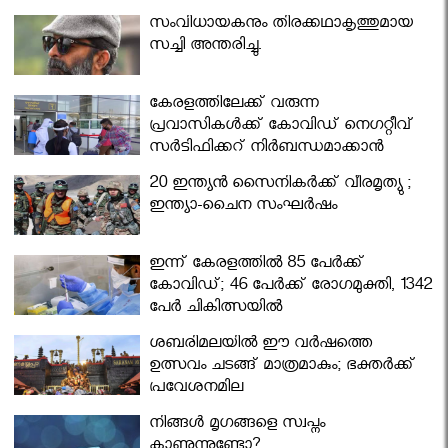
സംവിധായകനും തിരക്കഥാകൃത്തുമായ
സച്ചി അന്തരിച്ചു.
കേരളത്തിലേക്ക് വരുന്ന
പ്രവാസികള്‍ക്ക് കോവിഡ് നെഗറ്റീവ്
സര്‍ട്ടിഫിക്കറ്റ് നിർബന്ധമാക്കാൻ
മന്ത്രിസഭ
20 ഇന്ത്യൻ സൈനികർക്ക് വീരമൃത്യു ;
ഇന്ത്യാ-ചൈന സംഘർഷം
ഇന്ന് കേരളത്തിൽ 85 പേർക്ക്
കോവിഡ്; 46 പേർക്ക് രോഗമുക്തി, 1342
പേർ ചികിത്സയിൽ
ശബരിമലയില്‍ ഈ വർഷത്തെ
ഉത്സവം ചടങ്ങ് മാത്രമാകും; ഭക്തർക്ക്
പ്രവേശനമില്ല
നിങ്ങള്‍ മൃഗങ്ങളെ സ്വപ്നം
കാണുന്നുണ്ടോ?