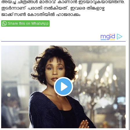
അയച്ച ചിത്രങ്ങൾ മാതാവ് കാണാൻ ഇടയാവുകയായിരുന്നു.
തുടർന്നാണ് പരാതി നൽകിയത്. ഇവരെ തിങ്കളാഴ്ച
ജാക്ക്സണ്‍ കോടതിയിൽ ഹാജരാക്കും
Share this on WhatsApp