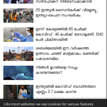
സര്‍ട്ടിഫിക്കറ്റ് നിർബന്ധമാക്കാൻ
മന്ത്രിസഭ
20 ഇന്ത്യൻ സൈനികർക്ക് വീരമൃത്യു ;
ഇന്ത്യാ-ചൈന സംഘർഷം
ഇന്ന് കേരളത്തിൽ 85 പേർക്ക്
കോവിഡ്; 46 പേർക്ക് രോഗമുക്തി, 1342
പേർ ചികിത്സയിൽ
ശബരിമലയില്‍ ഈ വർഷത്തെ
ഉത്സവം ചടങ്ങ് മാത്രമാകും; ഭക്തർക്ക്
പ്രവേശനമില്ല
നിങ്ങള്‍ മൃഗങ്ങളെ സ്വപ്നം
കാണുന്നുണ്ടോ?
ഇന്ത്യയിൽ കോവിഡ് ബാധിതരുടെ
എണ്ണം 2.7 ലക്ഷം കടന്നു
Like most websites we use cookies for various features