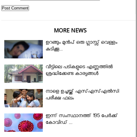
MORE NEWS
ഉറങ്ങും മുന്‍പ് ഒരു ഗ്ലാസ്സ് വെള്ളം
കുടിക്കൂ...
വീട്ടിലെ പടികളുടെ എണ്ണത്തിൽ
ശ്രദ്ധിക്കേണ്ട കാര്യങ്ങൾ
നാളെ ഉച്ചയ്ക്ക് എസ്എസ്എല്‍സി
പരീക്ഷ ഫലം
ഇന്ന് സംസ്ഥാനത്ത് 195 പേര്‍ക്ക്
കോവിഡ് ...