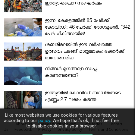
ഇന്ത്യാ-ചൈന സംഘർഷം
ഇന്ന് കേരളത്തിൽ 85 പേർക്ക്
കോവിഡ്; 46 പേർക്ക് രോഗമുക്തി, 1342
പേർ ചികിത്സയിൽ
ശബരിമലയില്‍ ഈ വർഷത്തെ
ഉത്സവം ചടങ്ങ് മാത്രമാകും; ഭക്തർക്ക്
പ്രവേശനമില്ല
നിങ്ങള്‍ മൃഗങ്ങളെ സ്വപ്നം
കാണുന്നുണ്ടോ?
ഇന്ത്യയിൽ കോവിഡ് ബാധിതരുടെ
എണ്ണം 2.7 ലക്ഷം കടന്നു
Like most websites we use cookies for various features
according to our
policy.
We hope that’s ok, if not feel free
About Us
Career @ Nirbhayam
Categories
Contact
to disable cookies in your browser.
Us
Feedback
Privacy
privacy policy
Terms and Conditions