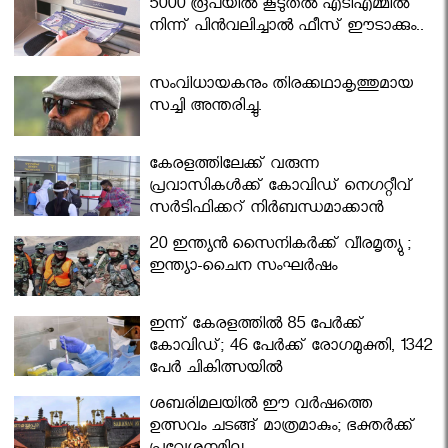
5000 രൂപയിൽ കൂടുതൽ എടിഎമ്മിൽ
നിന്ന് പിൻവലിച്ചാൽ ഫീസ് ഈടാക്കും..
സംവിധായകനും തിരക്കഥാകൃത്തുമായ
സച്ചി അന്തരിച്ചു.
കേരളത്തിലേക്ക് വരുന്ന
പ്രവാസികള്‍ക്ക് കോവിഡ് നെഗറ്റീവ്
സര്‍ട്ടിഫിക്കറ്റ് നിർബന്ധമാക്കാൻ
മന്ത്രിസഭ
20 ഇന്ത്യൻ സൈനികർക്ക് വീരമൃത്യു ;
ഇന്ത്യാ-ചൈന സംഘർഷം
ഇന്ന് കേരളത്തിൽ 85 പേർക്ക്
കോവിഡ്; 46 പേർക്ക് രോഗമുക്തി, 1342
പേർ ചികിത്സയിൽ
ശബരിമലയില്‍ ഈ വർഷത്തെ
ഉത്സവം ചടങ്ങ് മാത്രമാകും; ഭക്തർക്ക്