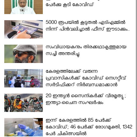
പേര്‍ക്കു കൂടി കോവിഡ്
5000 രൂപയിൽ കൂടുതൽ എടിഎമ്മിൽ
നിന്ന് പിൻവലിച്ചാൽ ഫീസ് ഈടാക്കും..
സംവിധായകനും തിരക്കഥാകൃത്തുമായ
സച്ചി അന്തരിച്ചു.
കേരളത്തിലേക്ക് വരുന്ന
പ്രവാസികള്‍ക്ക് കോവിഡ് നെഗറ്റീവ്
സര്‍ട്ടിഫിക്കറ്റ് നിർബന്ധമാക്കാൻ
മന്ത്രിസഭ
20 ഇന്ത്യൻ സൈനികർക്ക് വീരമൃത്യു ;
ഇന്ത്യാ-ചൈന സംഘർഷം
ഇന്ന് കേരളത്തിൽ 85 പേർക്ക്
കോവിഡ്; 46 പേർക്ക് രോഗമുക്തി, 1342
പേർ ചികിത്സയിൽ