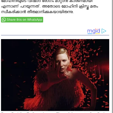
മോഹിനിയുടെ വിഷാദ രോഗം മാറ്റാന്‍ കാരണമായി
എന്നാണ് പറയുന്നത്. അതോടെ മോഹിനി ക്രിസ്തു മതം
സ്വീകരിക്കാന്‍ തീരുമാനിക്കുകയായിരുന്നു.
Share this on WhatsApp