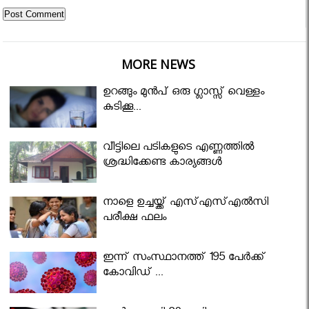
MORE NEWS
ഉറങ്ങും മുന്‍പ് ഒരു ഗ്ലാസ്സ് വെള്ളം
കുടിക്കൂ...
വീട്ടിലെ പടികളുടെ എണ്ണത്തിൽ
ശ്രദ്ധിക്കേണ്ട കാര്യങ്ങൾ
നാളെ ഉച്ചയ്ക്ക് എസ്എസ്എല്‍സി
പരീക്ഷ ഫലം
ഇന്ന് സംസ്ഥാനത്ത് 195 പേര്‍ക്ക്
കോവിഡ് ...