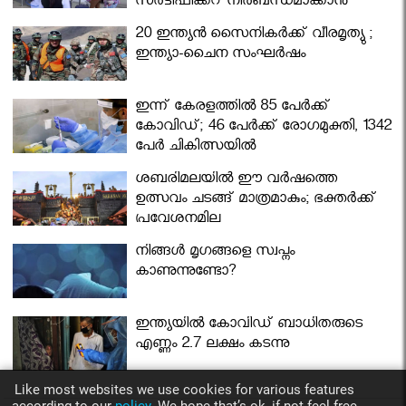
സര്‍ട്ടിഫിക്കറ്റ് നിർബന്ധമാക്കാൻ
മന്ത്രിസഭ
20 ഇന്ത്യൻ സൈനികർക്ക് വീരമൃത്യു ;
ഇന്ത്യാ-ചൈന സംഘർഷം
ഇന്ന് കേരളത്തിൽ 85 പേർക്ക്
കോവിഡ്; 46 പേർക്ക് രോഗമുക്തി, 1342
പേർ ചികിത്സയിൽ
ശബരിമലയില്‍ ഈ വർഷത്തെ
ഉത്സവം ചടങ്ങ് മാത്രമാകും; ഭക്തർക്ക്
പ്രവേശനമില്ല
നിങ്ങള്‍ മൃഗങ്ങളെ സ്വപ്നം
കാണുന്നുണ്ടോ?
ഇന്ത്യയിൽ കോവിഡ് ബാധിതരുടെ
എണ്ണം 2.7 ലക്ഷം കടന്നു
Like most websites we use cookies for various features
according to our
policy.
We hope that’s ok, if not feel free