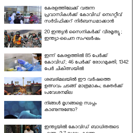
കേരളത്തിലേക്ക് വരുന്ന
പ്രവാസികള്‍ക്ക് കോവിഡ് നെഗറ്റീവ്
സര്‍ട്ടിഫിക്കറ്റ് നിർബന്ധമാക്കാൻ
മന്ത്രിസഭ
20 ഇന്ത്യൻ സൈനികർക്ക് വീരമൃത്യു ;
ഇന്ത്യാ-ചൈന സംഘർഷം
ഇന്ന് കേരളത്തിൽ 85 പേർക്ക്
കോവിഡ്; 46 പേർക്ക് രോഗമുക്തി, 1342
പേർ ചികിത്സയിൽ
ശബരിമലയില്‍ ഈ വർഷത്തെ
ഉത്സവം ചടങ്ങ് മാത്രമാകും; ഭക്തർക്ക്
പ്രവേശനമില്ല
നിങ്ങള്‍ മൃഗങ്ങളെ സ്വപ്നം
കാണുന്നുണ്ടോ?
ഇന്ത്യയിൽ കോവിഡ് ബാധിതരുടെ