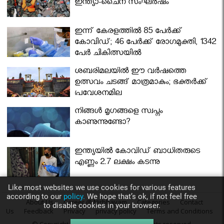
ഇന്ത്യാ-ചൈന സംഘർഷം
ഇന്ന് കേരളത്തിൽ 85 പേർക്ക്
കോവിഡ്; 46 പേർക്ക് രോഗമുക്തി, 1342
പേർ ചികിത്സയിൽ
ശബരിമലയില്‍ ഈ വർഷത്തെ
ഉത്സവം ചടങ്ങ് മാത്രമാകും; ഭക്തർക്ക്
പ്രവേശനമില്ല
നിങ്ങള്‍ മൃഗങ്ങളെ സ്വപ്നം
കാണുന്നുണ്ടോ?
ഇന്ത്യയിൽ കോവിഡ് ബാധിതരുടെ
എണ്ണം 2.7 ലക്ഷം കടന്നു
Like most websites we use cookies for various features
according to our
policy.
We hope that’s ok, if not feel free
About Us
Career @ Nirbhayam
Categories
Contact
to disable cookies in your browser.
Us
Feedback
Privacy
privacy policy
Terms and Conditions
© Copyright 2016
Nirbhayam.com
. All rights reserved.