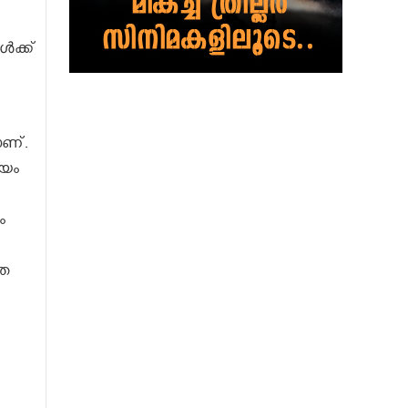
ൾക്ക്
ാണ്.
ായം
ം
തെ