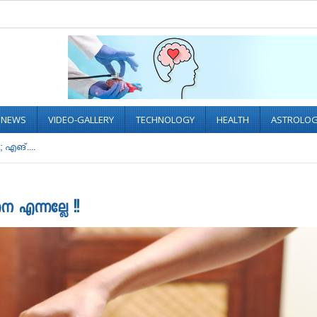
L NEWS
VIDEO-GALLERY
TECHNOLOGY
HEALTH
ASTROLO
; എങ്....
െ എന്നല്ലേ !!