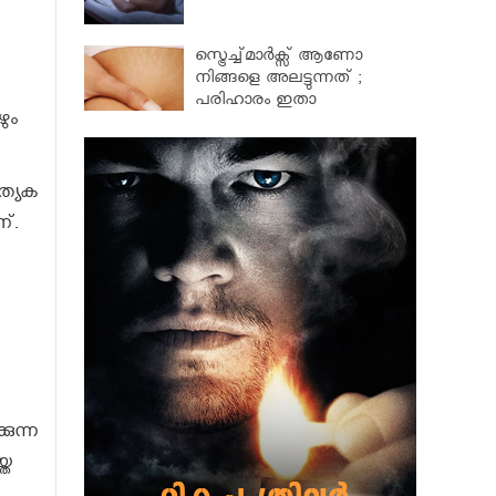
സ്ട്രെച്ച്മാര്‍ക്സ് ആണോ
നിങ്ങളെ അലട്ടുന്നത് ;
പരിഹാരം ഇതാ
ും
ത്യേക
്.
കുന്ന
്ത