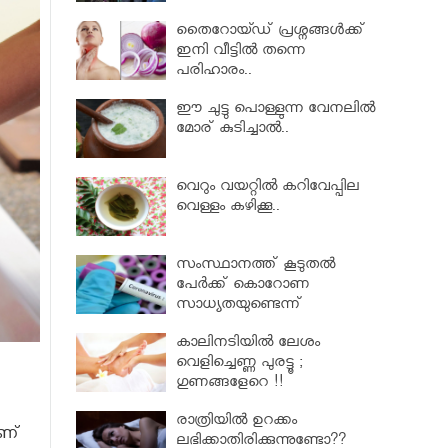
തൈറോയ്ഡ് പ്രശ്നങ്ങൾക്ക്
ഇനി വീട്ടിൽ തന്നെ
പരിഹാരം..
ഈ ചുട്ടു പൊള്ളുന്ന വേനലിൽ
മോര് കുടിച്ചാൽ..
വെറും വയറ്റില്‍ കറിവേപ്പില
വെള്ളം കഴിക്കൂ..
സംസ്ഥാനത്ത് കൂടുതൽ
പേര്‍ക്ക് കൊറോണ
സാധ്യതയുണ്ടെന്ന്
ആരോഗ്യമന്ത്രി കെ.കെ.
കാലിനടിയില്‍ ലേശം
ശൈലജ..
വെളിച്ചെണ്ണ പുരട്ടൂ ;
ഗുണങ്ങളേറെ !!
രാത്രിയിൽ ഉറക്കം
ാണ്
ലഭിക്കാതിരിക്കുന്നുണ്ടോ??