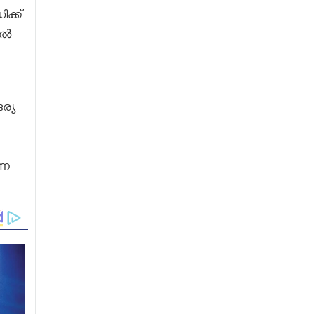
ക്ക്
ാൽ
ര്യ
നെ