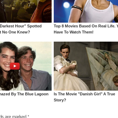
elds are marked
*