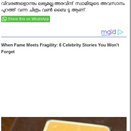
വിവരങ്ങളൊന്നും ലഭ്യമല്ല.അരവിന്ദ് സ്വാമിയുടെ അവസാനം
പുറത്ത് വന്ന ചിത്രം വണ്‍ ബൈ ടു ആണ്.
Share this on WhatsApp