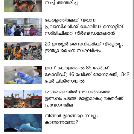
സച്ചി അന്തരിച്ചു.
കേരളത്തിലേക്ക് വരുന്ന
പ്രവാസികള്‍ക്ക് കോവിഡ് നെഗറ്റീവ്
സര്‍ട്ടിഫിക്കറ്റ് നിർബന്ധമാക്കാൻ
മന്ത്രിസഭ
20 ഇന്ത്യൻ സൈനികർക്ക് വീരമൃത്യു ;
ഇന്ത്യാ-ചൈന സംഘർഷം
ഇന്ന് കേരളത്തിൽ 85 പേർക്ക്
കോവിഡ്; 46 പേർക്ക് രോഗമുക്തി, 1342
പേർ ചികിത്സയിൽ
ശബരിമലയില്‍ ഈ വർഷത്തെ
ഉത്സവം ചടങ്ങ് മാത്രമാകും; ഭക്തർക്ക്
പ്രവേശനമില്ല
നിങ്ങള്‍ മൃഗങ്ങളെ സ്വപ്നം
കാണുന്നുണ്ടോ?