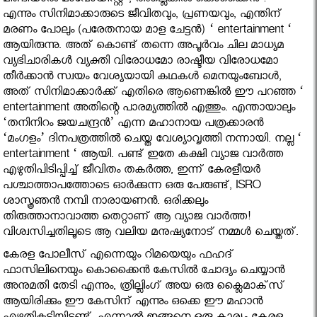
മിണ്ടിയാല്‍ മാവോയിസ്റ്റ് , അല്ലെങ്കില്‍ കൊക്കൈന്‍ !
എന്നും സിനിമാക്കാരുടെ ജീവിതവും, പ്രണയവും, എന്തിന്
മരണം പോലും (പരേതനായ മാള ചേട്ടന്‍) ‘ entertainment ‘
ആയിരുന്നു. അത് കൊണ്ട് തന്നെ അപൂര്‍വം ചില മാധ്യമ
വ്യഭിചാരികള്‍ വ്യക്തി വിരോധമോ രാഷ്ടീയ വിരോധമോ
തീര്‍ക്കാന്‍ സ്വയം വേശ്യയായി കഥകള്‍ മെനയുംബോള്‍,
അത് സിനിമാക്കാര്‍ക്ക് എതിരെ ആണെങ്കില്‍ ഈ പറഞ്ഞ ‘
entertainment അതിന്റെ പാരമ്യത്തില്‍ എത്തും. എന്തായാലും
‘തനിനിറം ജയചന്ദ്രന്‍’ എന്ന മഹാനായ പത്രക്കാരന്‍
‘മംഗളം’ ദിനപത്രത്തില്‍ ചെയ്ത വേശ്യാവൃത്തി നന്നായി. നല്ല ‘
entertainment ‘ ആയി. പണ്ട് ഇതേ കക്ഷി വ്യാജ വാര്‍ത്ത
എഴുതിപിടിപ്പിച്ച് ജീവിതം തകര്‍ത്ത, ഇന്ന് കേരളീയര്‍
പശ്ചാത്താപത്തോടെ ഓര്‍ക്കുന്ന ഒരു പേരുണ്ട്, ISRO
ശാസ്ത്രഞന്‍ നമ്പി നാരായണന്‍. ഒരിക്കലും
തിരുത്താനാവാത്ത തെറ്റാണ് ആ വ്യാജ വാര്‍ത്ത!
വിശ്വസിച്ചതിലൂടെ ആ വലിയ മനുഷ്യനോട് നമ്മള്‍ ചെയ്തത്.
കേരള പോലീസ് എന്നെയും റിമയെയും ഫഹദ്
ഫാസിലിനെയും കൊക്കൈന്‍ കേസില്‍ ചോദ്യം ചെയ്യാന്‍
അനുമതി തേടി എന്നും, ത്രില്ലിംഗ് അയ ഒരു ക്ലൈമാക്‌സ്
ആയിരിക്കും ഈ കേസിന് എന്നും ഒക്കെ ഈ മഹാന്‍