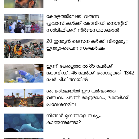
കേരളത്തിലേക്ക് വരുന്ന
പ്രവാസികള്‍ക്ക് കോവിഡ് നെഗറ്റീവ്
സര്‍ട്ടിഫിക്കറ്റ് നിർബന്ധമാക്കാൻ
മന്ത്രിസഭ
20 ഇന്ത്യൻ സൈനികർക്ക് വീരമൃത്യു ;
ഇന്ത്യാ-ചൈന സംഘർഷം
ഇന്ന് കേരളത്തിൽ 85 പേർക്ക്
കോവിഡ്; 46 പേർക്ക് രോഗമുക്തി, 1342
പേർ ചികിത്സയിൽ
ശബരിമലയില്‍ ഈ വർഷത്തെ
ഉത്സവം ചടങ്ങ് മാത്രമാകും; ഭക്തർക്ക്
പ്രവേശനമില്ല
നിങ്ങള്‍ മൃഗങ്ങളെ സ്വപ്നം
കാണുന്നുണ്ടോ?