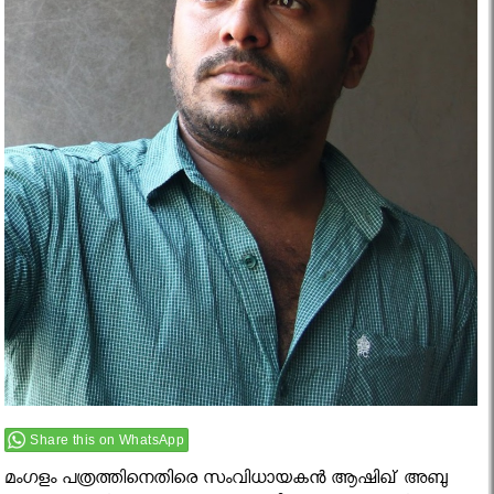
Share this on WhatsApp
മംഗളം പത്രത്തിനെതിരെ സംവിധായകൻ ആഷിഖ് അബു