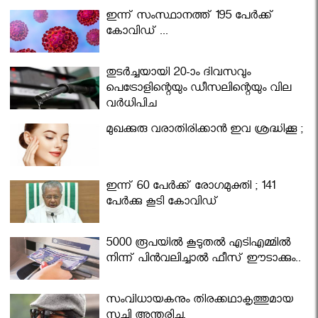
ഇന്ന് സംസ്ഥാനത്ത് 195 പേര്‍ക്ക്
കോവിഡ് ...
തുടർച്ചയായി 20-ാം ദിവസവും
പെട്രോളിന്റെയും ഡീസലിന്റെയും വില
വര്‍ധിപ്പിച്ചു
മുഖക്കുരു വരാതിരിക്കാന്‍ ഇവ ശ്രദ്ധിക്കൂ ;
ഇന്ന് 60 പേർക്ക് രോഗമുക്തി ; 141
പേര്‍ക്കു കൂടി കോവിഡ്
5000 രൂപയിൽ കൂടുതൽ എടിഎമ്മിൽ
നിന്ന് പിൻവലിച്ചാൽ ഫീസ് ഈടാക്കും..
സംവിധായകനും തിരക്കഥാകൃത്തുമായ
സച്ചി അന്തരിച്ചു.