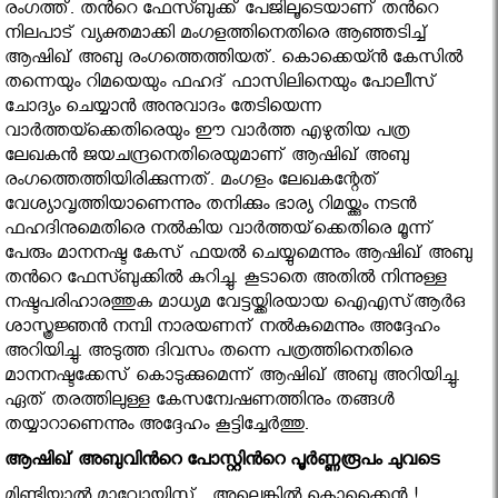
രംഗത്ത്. തൻറെ ഫേസ്ബുക്ക് പേജിലൂടെയാണ് തൻറെ
നിലപാട് വ്യക്തമാക്കി മംഗളത്തിനെതിരെ ആഞ്ഞടിച്ച്
ആഷിഖ് അബു രംഗത്തെത്തിയത്. കൊക്കെയ്ന്‍ കേസില്‍
തന്നെയും റിമയെയും ഫഹദ് ഫാസിലിനെയും പോലീസ്
ചോദ്യം ചെയ്യാൻ അനുവാദം തേടിയെന്ന
വാർത്തയ്ക്കെതിരെയും ഈ വാർത്ത എഴുതിയ പത്ര
ലേഖകൻ ജയചന്ദ്രനെതിരെയുമാണ് ആഷിഖ് അബു
രംഗത്തെത്തിയിരിക്കുന്നത്. മംഗളം ലേഖകന്റേത്
വേശ്യാവൃത്തിയാണെന്നും തനിക്കും ഭാര്യ റിമയ്ക്കും നടന്‍
ഫഹദിനുമെതിരെ നല്‍കിയ വാര്‍ത്തയ്‌ക്കെതിരെ മൂന്ന്
പേരും മാനനഷ്ട കേസ് ഫയൽ ചെയ്യുമെന്നും ആഷിഖ് അബു
തൻറെ ഫേസ്ബുക്കിൽ കുറിച്ചു. കൂടാതെ അതില്‍ നിന്നുള്ള
നഷ്ടപരിഹാരത്തുക മാധ്യമ വേട്ടയ്ക്കിരയായ ഐഎസ്ആര്‍ഒ
ശാസ്ത്രജ്ഞന്‍ നമ്പി നാരയണന് നല്‍കുമെന്നും അദ്ദേഹം
അറിയിച്ചു. അടുത്ത ദിവസം തന്നെ പത്രത്തിനെതിരെ
മാനനഷ്ടക്കേസ് കൊടുക്കുമെന്ന് ആഷിഖ് അബു അറിയിച്ചു.
ഏത് തരത്തിലുള്ള കേസന്വേഷണത്തിനും തങ്ങള്‍
തയ്യാറാണെന്നും അദ്ദേഹം കൂട്ടിച്ചേര്‍ത്തു.
ആഷിഖ് അബുവിൻറെ പോസ്റ്റിൻറെ പൂർണ്ണരൂപം ചുവടെ