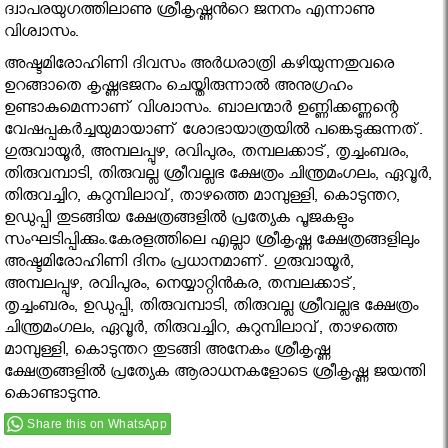
ദ്വാപരയുഗത്തിലാണു ശ്രീകൃഷ്ണന്‍റെ ജനനം എന്നാണു
വിശ്വാസം.
അഷ്ടമിരോഹിണി ദിവസം അര്‍ധരാത്രി കഴിയുന്നതുവരെ
ഉറങ്ങാതെ കൃഷ്ണഭജനം ചെയ്തിരുന്നാല്‍ അനുഗ്രഹം
ഉണ്ടാകുമെന്നാണ് വിശ്വാസം. ബാലന്മാര്‍ ഉണ്ണിക്കണ്ണന്റെ
വേഷപ്പകര്‍ച്ചയുമായാണ് ശോഭായാത്രയില്‍ പങ്കെടുക്കുന്നത്.
ഗുരുവായൂര്‍, അമ്പലപ്പുഴ, രവിപുരം, തമ്പലക്കാട്, തൃച്ചംബരം,
തിരുവമ്പാടി, തിരുവല്ല ശ്രീവല്ലഭ ക്ഷേത്രം ചിന്ത്രമംഗലം, ഏവൂര്‍,
തിരുവച്ചിറ, കുറുമ്പിലാവ്, താഴത്തെ മാമ്പുള്ളി, കൊടുന്തറ,
ഉഡുപ്പി തുടങ്ങിയ ക്ഷേത്രങ്ങളില്‍ പ്രത്യേക പൂജകളും
സംഘടിപ്പിക്കും.കേരളത്തിലെ എല്ലാ ശ്രീകൃഷ്ണ ക്ഷേത്രങ്ങളിലും
അഷ്ടമിരോഹിണി ദിനം പ്രധാനമാണ്. ഗുരുവായൂര്‍,
അമ്പലപ്പുഴ, രവിപുരം, നെയ്യാറ്റിന്‍കര, തമ്പലക്കാട്,
തൃച്ചംബരം, ഉഡുപ്പി, തിരുവമ്പാടി, തിരുവല്ല ശ്രീവല്ലഭ ക്ഷേത്രം
ചിന്ത്രമംഗലം, ഏവൂര്‍, തിരുവച്ചിറ, കുറുമ്പിലാവ്, താഴത്തെ
മാമ്പുള്ളി, കൊടുന്തറ തുടങ്ങി അനേകം ശ്രീകൃഷ്ണ
ക്ഷേത്രങ്ങളില്‍ പ്രത്യേക ആരാധനകളോടെ ശ്രീകൃഷ്ണ ജയന്തി
കൊണ്ടാടുന്നു.
Share this on WhatsApp