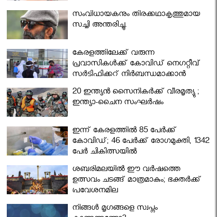
സംവിധായകനും തിരക്കഥാകൃത്തുമായ
സച്ചി അന്തരിച്ചു.
കേരളത്തിലേക്ക് വരുന്ന
പ്രവാസികള്‍ക്ക് കോവിഡ് നെഗറ്റീവ്
സര്‍ട്ടിഫിക്കറ്റ് നിർബന്ധമാക്കാൻ
മന്ത്രിസഭ
20 ഇന്ത്യൻ സൈനികർക്ക് വീരമൃത്യു ;
ഇന്ത്യാ-ചൈന സംഘർഷം
ഇന്ന് കേരളത്തിൽ 85 പേർക്ക്
കോവിഡ്; 46 പേർക്ക് രോഗമുക്തി, 1342
പേർ ചികിത്സയിൽ
ശബരിമലയില്‍ ഈ വർഷത്തെ
ഉത്സവം ചടങ്ങ് മാത്രമാകും; ഭക്തർക്ക്
പ്രവേശനമില്ല
നിങ്ങള്‍ മൃഗങ്ങളെ സ്വപ്നം