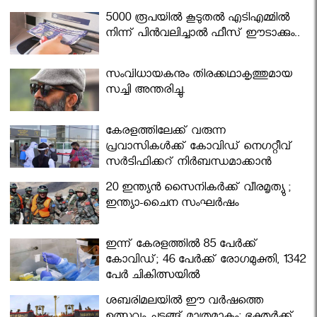
5000 രൂപയിൽ കൂടുതൽ എടിഎമ്മിൽ
നിന്ന് പിൻവലിച്ചാൽ ഫീസ് ഈടാക്കും..
സംവിധായകനും തിരക്കഥാകൃത്തുമായ
സച്ചി അന്തരിച്ചു.
കേരളത്തിലേക്ക് വരുന്ന
പ്രവാസികള്‍ക്ക് കോവിഡ് നെഗറ്റീവ്
സര്‍ട്ടിഫിക്കറ്റ് നിർബന്ധമാക്കാൻ
മന്ത്രിസഭ
20 ഇന്ത്യൻ സൈനികർക്ക് വീരമൃത്യു ;
ഇന്ത്യാ-ചൈന സംഘർഷം
ഇന്ന് കേരളത്തിൽ 85 പേർക്ക്
കോവിഡ്; 46 പേർക്ക് രോഗമുക്തി, 1342
പേർ ചികിത്സയിൽ
ശബരിമലയില്‍ ഈ വർഷത്തെ