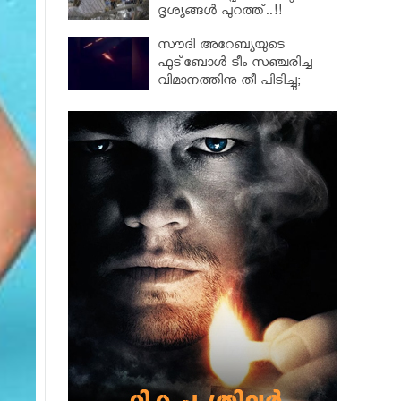
ദൃശ്യങ്ങൾ പുറത്ത്..!!
ട്രംപിൻറെ ക്രൂര
സൗദി അറേബ്യയുടെ
നടപടിക്കെതിരെ പ്രതിഷേധം
ഫുട്‌ബോള്‍ ടീം സഞ്ചരിച്ച
ശക്തം
വിമാനത്തിനു തീ പിടിച്ചു;
ഒഴിവായത് വൻ ദുരന്തം