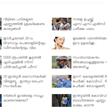
വീട്ടിലെ പടികളുടെ
നാളെ ഉച്ചയ്ക്ക്
എണ്ണത്തിൽ ശ്രദ്ധിക്കേണ്ട
എസ്എസ്എല്‍സി
കാര്യങ്ങൾ
പരീക്ഷ ഫലം
തുടർച്ചയായി 20-ാം
മുഖക്കുരു വരാതിരിക്കാ
ദിവസവും പെട്രോളിന്റെയും
ഇവ ശ്രദ്ധിക്കൂ ;
ഡീസലിന്റെയും വില
വര്‍ധിപ്പിച്ചു
5000 രൂപയിൽ കൂടുതൽ
സംവിധായകനും
എടിഎമ്മിൽ നിന്ന്
തിരക്കഥാകൃത്തുമായ സ
പിൻവലിച്ചാൽ ഫീസ്
അന്തരിച്ചു.
ഈടാക്കും..
20 ഇന്ത്യൻ സൈനികർക്ക്
ഇന്ന് കേരളത്തിൽ 8
വീരമൃത്യു ; ഇന്ത്യാ-ചൈന
പേർക്ക് കോവിഡ്; 4
സംഘർഷം
പേർക്ക് രോഗമുക്തി, 
പേർ ചികിത്സയിൽ
നിങ്ങള്‍ മൃഗങ്ങളെ സ്വപ്നം
ഇന്ത്യയിൽ കോവിഡ
കാണുന്നുണ്ടോ?
ബാധിതരുടെ എണ്ണം 
ലക്ഷം കടന്നു