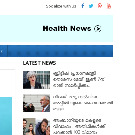
Socialize with us
GY
LATEST NEWS
ബ്രിട്ടീഷ് പ്രധാനമന്ത്രി
തെരേസ മേയ് ജൂണ്‍ 7ന്
രാജി സമർപ്പിക്കും..
വിജയ് മല്യ നൽകിയ
അപ്പീൽ യുകെ ഹൈക്കോടതി
തള്ളി
അംബാനിയുടെ മകളുടെ
വിവാഹം ; അതിഥികൾക്ക്
പറക്കാൻ 100 വിമാനം