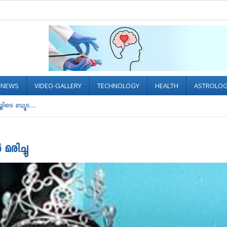
L NEWS
VIDEO-GALLERY
TECHNOLOGY
HEALTH
ASTROLO
ിടെ ബ്യൂട....
 മരിച്ചു