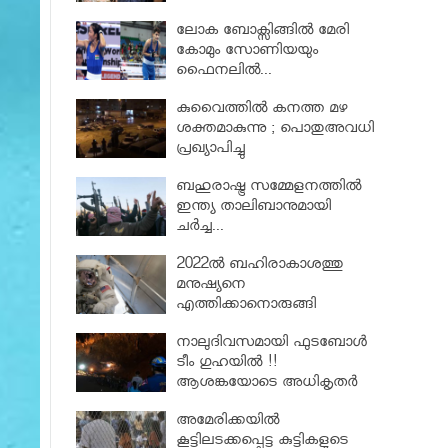
ലോക ബോക്സിങ്ങിൽ മേരി
കോമും സോണിയയും
ഫൈനലിൽ...
കുവൈത്തിൽ കനത്ത മഴ
ശക്തമാകുന്നു ; പൊതുഅവധി
പ്രഖ്യാപിച്ചു
ബഹുരാഷ്ട്ര സമ്മേളനത്തിൽ
ഇന്ത്യ താലിബാനുമായി
ചര്‍ച്ച...
2022ൽ ബഹിരാകാശത്തു
മനുഷ്യനെ
എത്തിക്കാനൊരുങ്ങി
പാക്കിസ്ഥാൻ
നാലുദിവസമായി ഫുടബോൾ
ടീം ഗുഹയിൽ !!
ആശങ്കയോടെ അധികൃതർ
അമേരിക്കയിൽ
കൂട്ടിലടക്കപ്പെട്ട കുട്ടികളുടെ