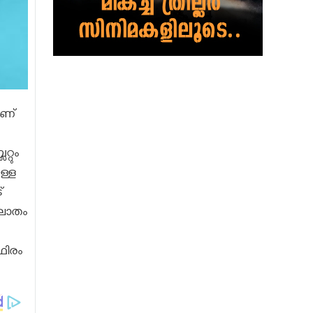
യാണ്
്റും
ള്ള
്
ാഘാതം
ഥിരം