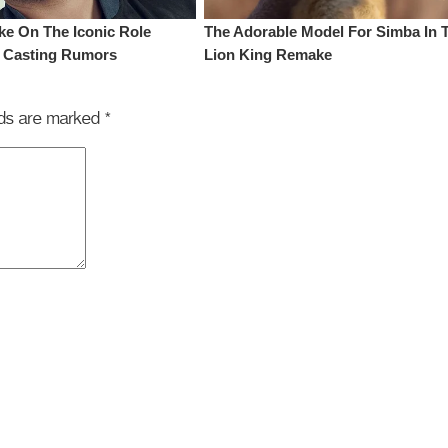
elds are marked
*