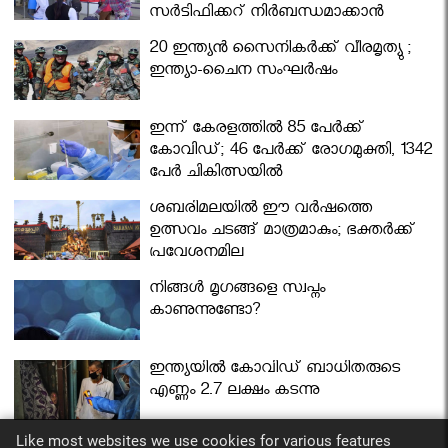
സര്‍ട്ടിഫിക്കറ്റ് നിർബന്ധമാക്കാൻ
മന്ത്രിസഭ
20 ഇന്ത്യൻ സൈനികർക്ക് വീരമൃത്യു ;
ഇന്ത്യാ-ചൈന സംഘർഷം
ഇന്ന് കേരളത്തിൽ 85 പേർക്ക്
കോവിഡ്; 46 പേർക്ക് രോഗമുക്തി, 1342
പേർ ചികിത്സയിൽ
ശബരിമലയില്‍ ഈ വർഷത്തെ
ഉത്സവം ചടങ്ങ് മാത്രമാകും; ഭക്തർക്ക്
പ്രവേശനമില്ല
നിങ്ങള്‍ മൃഗങ്ങളെ സ്വപ്നം
കാണുന്നുണ്ടോ?
ഇന്ത്യയിൽ കോവിഡ് ബാധിതരുടെ
എണ്ണം 2.7 ലക്ഷം കടന്നു
Like most websites we use cookies for various features