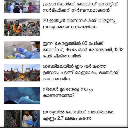
പ്രവാസികള്‍ക്ക് കോവിഡ് നെഗറ്റീവ്
സര്‍ട്ടിഫിക്കറ്റ് നിർബന്ധമാക്കാൻ
മന്ത്രിസഭ
20 ഇന്ത്യൻ സൈനികർക്ക് വീരമൃത്യു ;
ഇന്ത്യാ-ചൈന സംഘർഷം
ഇന്ന് കേരളത്തിൽ 85 പേർക്ക്
കോവിഡ്; 46 പേർക്ക് രോഗമുക്തി, 1342
പേർ ചികിത്സയിൽ
ശബരിമലയില്‍ ഈ വർഷത്തെ
ഉത്സവം ചടങ്ങ് മാത്രമാകും; ഭക്തർക്ക്
പ്രവേശനമില്ല
നിങ്ങള്‍ മൃഗങ്ങളെ സ്വപ്നം
കാണുന്നുണ്ടോ?
ഇന്ത്യയിൽ കോവിഡ് ബാധിതരുടെ
എണ്ണം 2.7 ലക്ഷം കടന്നു