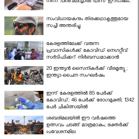
നിന്ന് പിൻവലിച്ചാൽ ഫീസ് ഈടാക്കും..
സംവിധായകനും തിരക്കഥാകൃത്തുമായ
സച്ചി അന്തരിച്ചു.
കേരളത്തിലേക്ക് വരുന്ന
പ്രവാസികള്‍ക്ക് കോവിഡ് നെഗറ്റീവ്
സര്‍ട്ടിഫിക്കറ്റ് നിർബന്ധമാക്കാൻ
മന്ത്രിസഭ
20 ഇന്ത്യൻ സൈനികർക്ക് വീരമൃത്യു ;
ഇന്ത്യാ-ചൈന സംഘർഷം
ഇന്ന് കേരളത്തിൽ 85 പേർക്ക്
കോവിഡ്; 46 പേർക്ക് രോഗമുക്തി, 1342
പേർ ചികിത്സയിൽ
ശബരിമലയില്‍ ഈ വർഷത്തെ
ഉത്സവം ചടങ്ങ് മാത്രമാകും; ഭക്തർക്ക്
പ്രവേശനമില്ല