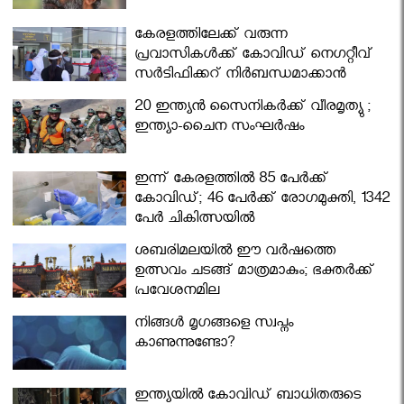
കേരളത്തിലേക്ക് വരുന്ന
പ്രവാസികള്‍ക്ക് കോവിഡ് നെഗറ്റീവ്
സര്‍ട്ടിഫിക്കറ്റ് നിർബന്ധമാക്കാൻ
മന്ത്രിസഭ
20 ഇന്ത്യൻ സൈനികർക്ക് വീരമൃത്യു ;
ഇന്ത്യാ-ചൈന സംഘർഷം
ഇന്ന് കേരളത്തിൽ 85 പേർക്ക്
കോവിഡ്; 46 പേർക്ക് രോഗമുക്തി, 1342
പേർ ചികിത്സയിൽ
ശബരിമലയില്‍ ഈ വർഷത്തെ
ഉത്സവം ചടങ്ങ് മാത്രമാകും; ഭക്തർക്ക്
പ്രവേശനമില്ല
നിങ്ങള്‍ മൃഗങ്ങളെ സ്വപ്നം
കാണുന്നുണ്ടോ?
ഇന്ത്യയിൽ കോവിഡ് ബാധിതരുടെ