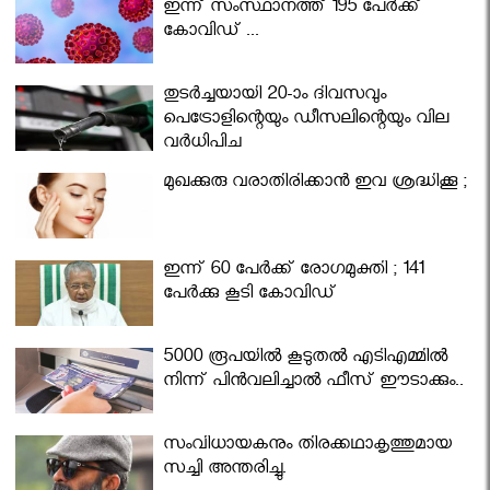
ഇന്ന് സംസ്ഥാനത്ത് 195 പേര്‍ക്ക്
കോവിഡ് ...
തുടർച്ചയായി 20-ാം ദിവസവും
പെട്രോളിന്റെയും ഡീസലിന്റെയും വില
വര്‍ധിപ്പിച്ചു
മുഖക്കുരു വരാതിരിക്കാന്‍ ഇവ ശ്രദ്ധിക്കൂ ;
ഇന്ന് 60 പേർക്ക് രോഗമുക്തി ; 141
പേര്‍ക്കു കൂടി കോവിഡ്
5000 രൂപയിൽ കൂടുതൽ എടിഎമ്മിൽ
നിന്ന് പിൻവലിച്ചാൽ ഫീസ് ഈടാക്കും..
സംവിധായകനും തിരക്കഥാകൃത്തുമായ
സച്ചി അന്തരിച്ചു.