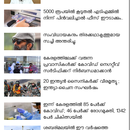
5000 രൂപയിൽ കൂടുതൽ എടിഎമ്മിൽ
നിന്ന് പിൻവലിച്ചാൽ ഫീസ് ഈടാക്കും..
സംവിധായകനും തിരക്കഥാകൃത്തുമായ
സച്ചി അന്തരിച്ചു.
കേരളത്തിലേക്ക് വരുന്ന
പ്രവാസികള്‍ക്ക് കോവിഡ് നെഗറ്റീവ്
സര്‍ട്ടിഫിക്കറ്റ് നിർബന്ധമാക്കാൻ
മന്ത്രിസഭ
20 ഇന്ത്യൻ സൈനികർക്ക് വീരമൃത്യു ;
ഇന്ത്യാ-ചൈന സംഘർഷം
ഇന്ന് കേരളത്തിൽ 85 പേർക്ക്
കോവിഡ്; 46 പേർക്ക് രോഗമുക്തി, 1342
പേർ ചികിത്സയിൽ
ശബരിമലയില്‍ ഈ വർഷത്തെ