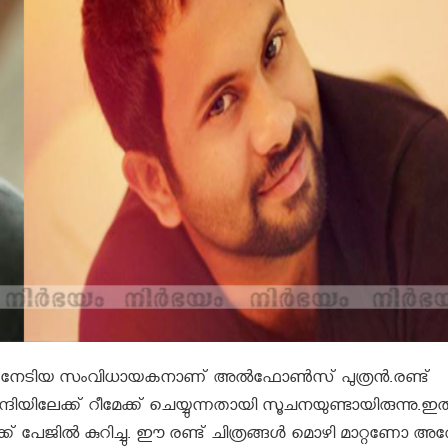
്രദ്ധ നേടിയ സംവിധായകനാണ് അല്‍ഫോണ്‍സ് പുത്രന്‍.രണ്ട്
്ദിയിലേക്ക് റീമേക്ക് ചെയ്യുന്നതായി സൂചനയുണ്ടായിരുന്നു.ഇത
 പേജില്‍ കുറിച്ചു. ഈ രണ്ട് ചിത്രങ്ങള്‍ മൊഴി മാറ്റണോ 