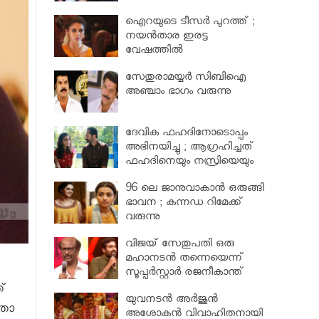
പരിക്ക്
ഐറയുടെ ടീസര്‍ പുറത്ത് ;
നയന്‍താര ഇരട്ട
വേഷത്തില്‍
സേതുരാമയ്യർ സിബിഐ
അഞ്ചാം ഭാഗം വരുന്നു
ദേവിക ഫഹദിനോടൊപ്പം
അഭിനയിച്ചു ; ആഗ്രഹിച്ചത്
ഫഹദിനെയും നസ്രിയെയും
കാണാൻ
96 ലെ ജാനുവാകാന്‍ ഒരുങ്ങി
ഭാവന ; കന്നഡ റിമേക്ക്
വരുന്നു
വിജയ് സേതുപതി ഒരു
മഹാനടന്‍ തന്നെയെന്ന്
സൂപ്പര്‍സ്റ്റാര്‍ രജനീകാന്ത്
്
യുവനടന്‍ അര്‍ജുന്‍
അതോ
അശോകന്‍ വിവാഹിതനായി