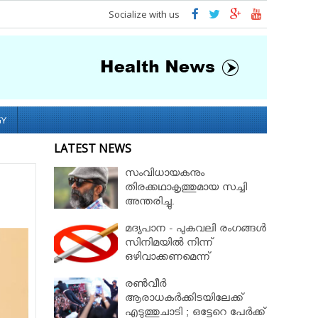
Socialize with us
GY
LATEST NEWS
സംവിധായകനും
തിരക്കഥാകൃത്തുമായ സച്ചി
അന്തരിച്ചു.
മദ്യപാന - പുകവലി രംഗങ്ങള്‍
സിനിമയില്‍ നിന്ന്
ഒഴിവാക്കണമെന്ന്
നിയമസഭാസമിതി
രണ്‍വീര്‍
ആരാധകര്‍ക്കിടയിലേക്ക്
എടുത്തുചാടി ; ഒട്ടേറെ പേര്‍ക്ക്