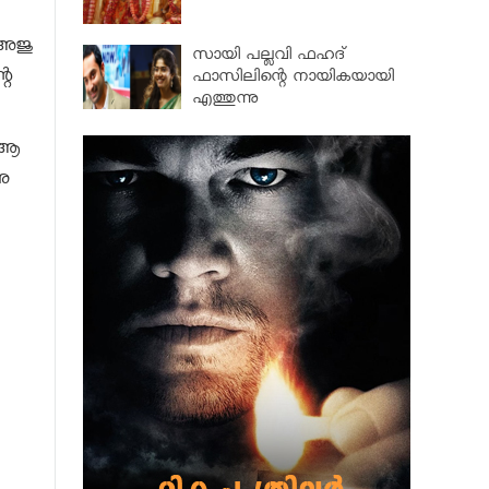
 അജു
സായി പല്ലവി ഫഹദ്
റെ
ഫാസിലിന്റെ നായികയായി
എത്തുന്നു
ീ ആ
ു