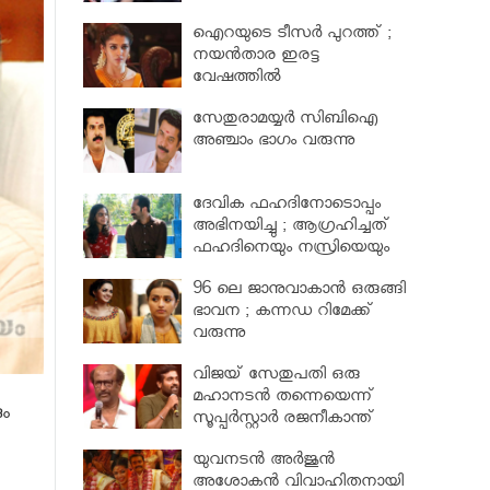
പരിക്ക്
ഐറയുടെ ടീസര്‍ പുറത്ത് ;
നയന്‍താര ഇരട്ട
വേഷത്തില്‍
സേതുരാമയ്യർ സിബിഐ
അഞ്ചാം ഭാഗം വരുന്നു
ദേവിക ഫഹദിനോടൊപ്പം
അഭിനയിച്ചു ; ആഗ്രഹിച്ചത്
ഫഹദിനെയും നസ്രിയെയും
കാണാൻ
96 ലെ ജാനുവാകാന്‍ ഒരുങ്ങി
ഭാവന ; കന്നഡ റിമേക്ക്
വരുന്നു
വിജയ് സേതുപതി ഒരു
മഹാനടന്‍ തന്നെയെന്ന്
ും
സൂപ്പര്‍സ്റ്റാര്‍ രജനീകാന്ത്
യുവനടന്‍ അര്‍ജുന്‍
അശോകന്‍ വിവാഹിതനായി