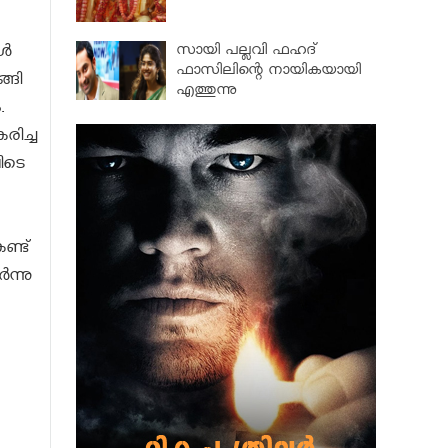
സായി പല്ലവി ഫഹദ്
്‍
ഫാസിലിന്റെ നായികയായി
്ങി
എത്തുന്നു
.
രിച്ച
ിടെ
ണ്ട്
‍ന്നു