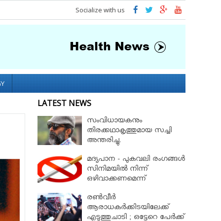
Socialize with us
GY
LATEST NEWS
സംവിധായകനും
തിരക്കഥാകൃത്തുമായ സച്ചി
അന്തരിച്ചു.
മദ്യപാന - പുകവലി രംഗങ്ങള്‍
സിനിമയില്‍ നിന്ന്
ഒഴിവാക്കണമെന്ന്
നിയമസഭാസമിതി
രണ്‍വീര്‍
ആരാധകര്‍ക്കിടയിലേക്ക്
എടുത്തുചാടി ; ഒട്ടേറെ പേര്‍ക്ക്