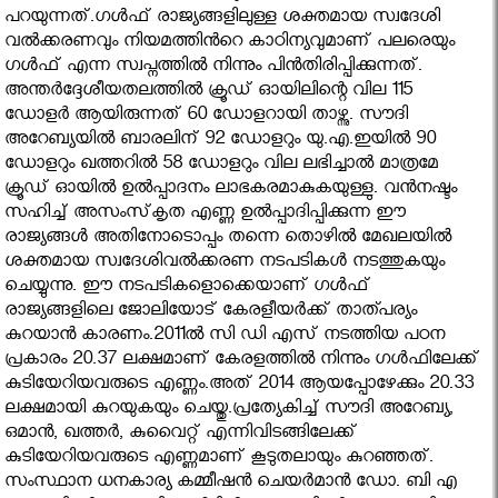
പറയുന്നത്.ഗൾഫ് രാജ്യങ്ങളിലുള്ള ശക്തമായ സ്വദേശി
വൽക്കരണവും നിയമത്തിൻറെ കാഠിന്യവുമാണ് പലരെയും
ഗൾഫ് എന്ന സ്വപ്നത്തിൽ നിന്നും പിൻതിരിപ്പിക്കുന്നത്.
അന്തര്‍ദ്ദേശീയതലത്തില്‍ ക്രൂഡ് ഓയിലിന്റെ വില 115
ഡോളര്‍ ആയിരുന്നത് 60 ഡോളറായി താഴ്ന്നു. സൗദി
അറേബ്യയില്‍ ബാരലിന് 92 ഡോളറും യു.എ.ഇയില്‍ 90
ഡോളറും ഖത്തറില്‍ 58 ഡോളറും വില ലഭിച്ചാല്‍ മാത്രമേ
ക്രൂഡ് ഓയില്‍ ഉല്‍പ്പാദനം ലാഭകരമാകുകയുള്ളു. വന്‍നഷ്ടം
സഹിച്ച് അസംസ്‌കൃത എണ്ണ ഉല്‍പ്പാദിപ്പിക്കുന്ന ഈ
രാജ്യങ്ങൾ അതിനോടൊപ്പം തന്നെ തൊഴിൽ മേഖലയിൽ
ശക്തമായ സ്വദേശിവല്‍ക്കരണ നടപടികള്‍ നടത്തുകയും
ചെയ്യുന്നു. ഈ നടപടികളൊക്കെയാണ് ഗൾഫ്
രാജ്യങ്ങളിലെ ജോലിയോട് കേരളീയർക്ക് താത്പര്യം
കുറയാൻ കാരണം.2011ൽ സി ഡി എസ് നടത്തിയ പഠന
പ്രകാരം 20.37 ലക്ഷമാണ് കേരളത്തിൽ നിന്നും ഗള്‍ഫിലേക്ക്
കുടിയേറിയവരുടെ എണ്ണം.അത് 2014 ആയപ്പോഴേക്കും 20.33
ലക്ഷമായി കുറയുകയും ചെയ്തു.പ്രത്യേകിച്ച് സൗദി അറേബ്യ,
ഒമാന്‍, ഖത്തര്‍, കുവൈറ്റ് എന്നിവിടങ്ങിലേക്ക്
കുടിയേറിയവരുടെ എണ്ണമാണ് കൂടുതലായും കുറഞ്ഞത്‌.
സംസ്ഥാന ധനകാര്യ കമ്മീഷന്‍ ചെയര്‍മാന്‍ ഡോ. ബി എ