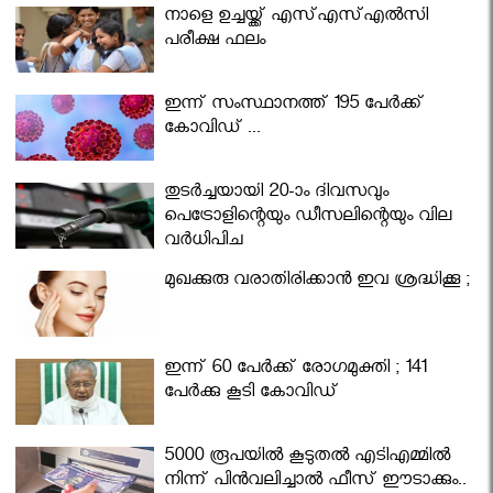
നാളെ ഉച്ചയ്ക്ക് എസ്എസ്എല്‍സി
പരീക്ഷ ഫലം
ഇന്ന് സംസ്ഥാനത്ത് 195 പേര്‍ക്ക്
കോവിഡ് ...
തുടർച്ചയായി 20-ാം ദിവസവും
പെട്രോളിന്റെയും ഡീസലിന്റെയും വില
വര്‍ധിപ്പിച്ചു
മുഖക്കുരു വരാതിരിക്കാന്‍ ഇവ ശ്രദ്ധിക്കൂ ;
ഇന്ന് 60 പേർക്ക് രോഗമുക്തി ; 141
പേര്‍ക്കു കൂടി കോവിഡ്
5000 രൂപയിൽ കൂടുതൽ എടിഎമ്മിൽ
നിന്ന് പിൻവലിച്ചാൽ ഫീസ് ഈടാക്കും..