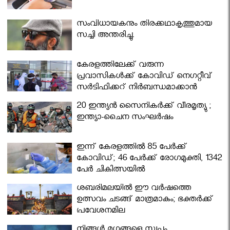
സംവിധായകനും തിരക്കഥാകൃത്തുമായ
സച്ചി അന്തരിച്ചു.
കേരളത്തിലേക്ക് വരുന്ന
പ്രവാസികള്‍ക്ക് കോവിഡ് നെഗറ്റീവ്
സര്‍ട്ടിഫിക്കറ്റ് നിർബന്ധമാക്കാൻ
മന്ത്രിസഭ
20 ഇന്ത്യൻ സൈനികർക്ക് വീരമൃത്യു ;
ഇന്ത്യാ-ചൈന സംഘർഷം
ഇന്ന് കേരളത്തിൽ 85 പേർക്ക്
കോവിഡ്; 46 പേർക്ക് രോഗമുക്തി, 1342
പേർ ചികിത്സയിൽ
ശബരിമലയില്‍ ഈ വർഷത്തെ
ഉത്സവം ചടങ്ങ് മാത്രമാകും; ഭക്തർക്ക്
പ്രവേശനമില്ല