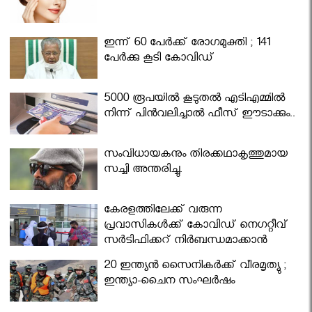
ഇന്ന് 60 പേർക്ക് രോഗമുക്തി ; 141
പേര്‍ക്കു കൂടി കോവിഡ്
5000 രൂപയിൽ കൂടുതൽ എടിഎമ്മിൽ
നിന്ന് പിൻവലിച്ചാൽ ഫീസ് ഈടാക്കും..
സംവിധായകനും തിരക്കഥാകൃത്തുമായ
സച്ചി അന്തരിച്ചു.
കേരളത്തിലേക്ക് വരുന്ന
പ്രവാസികള്‍ക്ക് കോവിഡ് നെഗറ്റീവ്
സര്‍ട്ടിഫിക്കറ്റ് നിർബന്ധമാക്കാൻ
മന്ത്രിസഭ
20 ഇന്ത്യൻ സൈനികർക്ക് വീരമൃത്യു ;
ഇന്ത്യാ-ചൈന സംഘർഷം