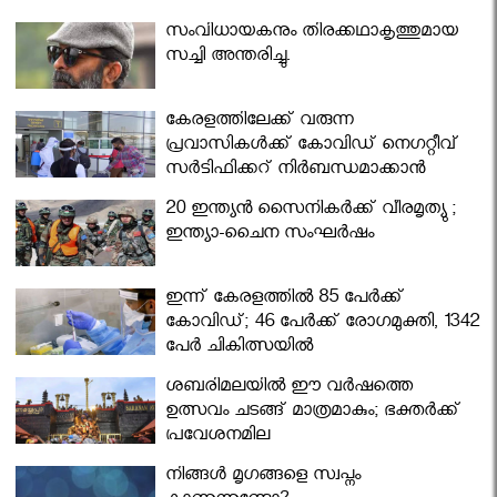
സംവിധായകനും തിരക്കഥാകൃത്തുമായ
സച്ചി അന്തരിച്ചു.
കേരളത്തിലേക്ക് വരുന്ന
പ്രവാസികള്‍ക്ക് കോവിഡ് നെഗറ്റീവ്
സര്‍ട്ടിഫിക്കറ്റ് നിർബന്ധമാക്കാൻ
മന്ത്രിസഭ
20 ഇന്ത്യൻ സൈനികർക്ക് വീരമൃത്യു ;
ഇന്ത്യാ-ചൈന സംഘർഷം
ഇന്ന് കേരളത്തിൽ 85 പേർക്ക്
കോവിഡ്; 46 പേർക്ക് രോഗമുക്തി, 1342
പേർ ചികിത്സയിൽ
ശബരിമലയില്‍ ഈ വർഷത്തെ
ഉത്സവം ചടങ്ങ് മാത്രമാകും; ഭക്തർക്ക്
പ്രവേശനമില്ല
നിങ്ങള്‍ മൃഗങ്ങളെ സ്വപ്നം