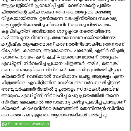
ആഘാതത്തെ തുടര്‍ന്ന് മൂന്നു ദിവസം മുമ്പാണ് അദ്ദേഹത്തെ
ആശുപത്രിയിൽ പ്രവേശിപ്പിച്ചത്. വെട്രിമാരന്റെ പുതിയ
ചിത്രത്തിന്റെ ചര്‍ച്ചനടക്കുന്നതിനിടെ അദ്ദേഹം കുഴഞ്ഞു
വീഴുകയായിരുന്നു. ഉടന്‍തന്നെ വടപളിനിയിലെ സ്വകാര്യ
ആസ്പത്രിയിലെത്തിച്ച കിഷോറിന് തലച്ചോറില്‍ രക്തം
കട്ടപിടിച്ചതിന് അടിയന്തര ശസ്ത്രക്രിയ നടത്തിയിരുന്നു.
കഴിഞ്ഞ മൂന്നു ദിവസവും അബോധാവസ്ഥയിലായിരുന്നു.
മസ്തിഷ്‌ക ആഘാതമാണ് മരണത്തിനിടയാക്കിയതെന്നാണ്
റിപ്പോര്‍ട്ട്. കാഞ്ചന, ആരോഹണം, പരദേശി, എതിര്‍ നീച്ചല്‍,
പയണം, ഉദയം എന്‍.എച്ച് 4 തുടങ്ങിയവയാണ് അദ്ദേഹം
എഡിറ്റങ് നിര്‍വഹിച്ച പ്രധാന ചിത്രങ്ങള്‍. തമിഴ്, തെലുങ്ക്,
കന്നട ഭാഷകളിലെ സിനിമകള്‍ക്കുവേണ്ടി പ്രവർത്തിച്ചിട്ടുള്ള
കിഷോറിന് വെട്രിമാരന്‍ സംവിധാനം ചെയ്ത ആടുകളം എന്ന
ചിത്രത്തിലെ എഡിറ്റിങ്ങിന് ദേശീയ അവാർഡ് ലഭിച്ചിട്ടുണ്ട്.
അഞ്ചുവര്‍ഷത്തിനിടയില്‍ മുപ്പതോളം സിനിമകള്‍ക്കുവേണ്ടി
അദ്ദേഹം എഡിറ്റിങ് നിര്‍വഹിച്ചു.ചെറു പ്രായത്തില്‍ തന്നെ
സിനിമാ മേഖലയില്‍ അസാമാന്യ കഴിവു പ്രകടിപ്പിച്ചയാളാണ്
കിഷോര്‍. കിഷോറിൻറെ മരണത്തിൽ തെന്നിന്ത്യന്‍ സിനിമാ
രംഗത്തെ പല പ്രമുഖരും ആദരാഞ്ജലികൾ അർപ്പിച്ചു.
Share this on WhatsApp