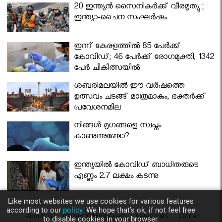
മന്ത്രിസഭ
20 ഇന്ത്യൻ സൈനികർക്ക് വീരമൃത്യു ;
ഇന്ത്യാ-ചൈന സംഘർഷം
ഇന്ന് കേരളത്തിൽ 85 പേർക്ക്
കോവിഡ്; 46 പേർക്ക് രോഗമുക്തി, 1342
പേർ ചികിത്സയിൽ
ശബരിമലയില്‍ ഈ വർഷത്തെ
ഉത്സവം ചടങ്ങ് മാത്രമാകും; ഭക്തർക്ക്
പ്രവേശനമില്ല
നിങ്ങള്‍ മൃഗങ്ങളെ സ്വപ്നം
കാണുന്നുണ്ടോ?
ഇന്ത്യയിൽ കോവിഡ് ബാധിതരുടെ
എണ്ണം 2.7 ലക്ഷം കടന്നു
Like most websites we use cookies for various features
according to our
policy.
We hope that’s ok, if not feel free
About Us
Career @ Nirbhayam
Categories
Contact
to disable cookies in your browser.