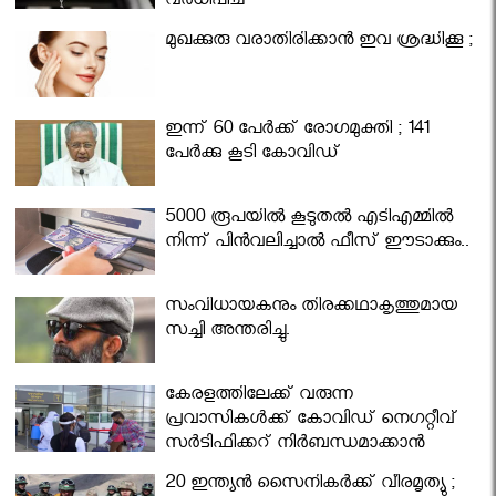
വര്‍ധിപ്പിച്ചു
മുഖക്കുരു വരാതിരിക്കാന്‍ ഇവ ശ്രദ്ധിക്കൂ ;
ഇന്ന് 60 പേർക്ക് രോഗമുക്തി ; 141
പേര്‍ക്കു കൂടി കോവിഡ്
5000 രൂപയിൽ കൂടുതൽ എടിഎമ്മിൽ
നിന്ന് പിൻവലിച്ചാൽ ഫീസ് ഈടാക്കും..
സംവിധായകനും തിരക്കഥാകൃത്തുമായ
സച്ചി അന്തരിച്ചു.
കേരളത്തിലേക്ക് വരുന്ന
പ്രവാസികള്‍ക്ക് കോവിഡ് നെഗറ്റീവ്
സര്‍ട്ടിഫിക്കറ്റ് നിർബന്ധമാക്കാൻ
മന്ത്രിസഭ
20 ഇന്ത്യൻ സൈനികർക്ക് വീരമൃത്യു ;