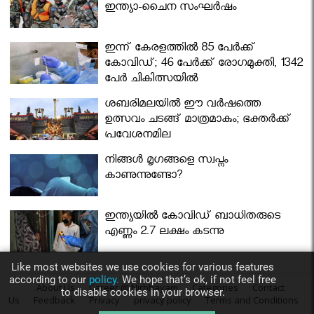
ഇന്ത്യാ-ചൈന സംഘർഷം
ഇന്ന് കേരളത്തിൽ 85 പേർക്ക്
കോവിഡ്; 46 പേർക്ക് രോഗമുക്തി, 1342
പേർ ചികിത്സയിൽ
ശബരിമലയില്‍ ഈ വർഷത്തെ
ഉത്സവം ചടങ്ങ് മാത്രമാകും; ഭക്തർക്ക്
പ്രവേശനമില്ല
നിങ്ങള്‍ മൃഗങ്ങളെ സ്വപ്നം
കാണുന്നുണ്ടോ?
ഇന്ത്യയിൽ കോവിഡ് ബാധിതരുടെ
എണ്ണം 2.7 ലക്ഷം കടന്നു
Like most websites we use cookies for various features
according to our
policy.
We hope that’s ok, if not feel free
About Us
Career @ Nirbhayam
Categories
Contact
to disable cookies in your browser.
Us
Feedback
Privacy
privacy policy
Terms and Conditions