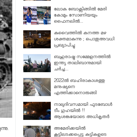
ലോക ബോക്സിങ്ങിൽ മേരി
കോമും സോണിയയും
ഫൈനലിൽ...
കുവൈത്തിൽ കനത്ത മഴ
ശക്തമാകുന്നു ; പൊതുഅവധി
പ്രഖ്യാപിച്ചു
ബഹുരാഷ്ട്ര സമ്മേളനത്തിൽ
ഇന്ത്യ താലിബാനുമായി
ചര്‍ച്ച...
2022ൽ ബഹിരാകാശത്തു
മനുഷ്യനെ
എത്തിക്കാനൊരുങ്ങി
പാക്കിസ്ഥാൻ
നാലുദിവസമായി ഫുടബോൾ
ടീം ഗുഹയിൽ !!
ആശങ്കയോടെ അധികൃതർ
നു.
അമേരിക്കയിൽ
കൂട്ടിലടക്കപ്പെട്ട കുട്ടികളുടെ