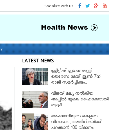
Socialize with us
GY
LATEST NEWS
ബ്രിട്ടീഷ് പ്രധാനമന്ത്രി
തെരേസ മേയ് ജൂണ്‍ 7ന്
രാജി സമർപ്പിക്കും..
വിജയ് മല്യ നൽകിയ
അപ്പീൽ യുകെ ഹൈക്കോടതി
തള്ളി
അംബാനിയുടെ മകളുടെ
വിവാഹം ; അതിഥികൾക്ക്
പറക്കാൻ 100 വിമാനം