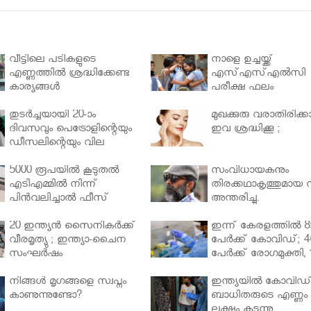
വീട്ടിലെ പടികളുടെ
നാളെ ഉച്ചയ്ക്ക്
എണ്ണത്തിൽ ശ്രദ്ധിക്കേണ്ട
എസ്എസ്എല്‍സി
കാര്യങ്ങൾ
പരീക്ഷ ഫലം
തുടർച്ചയായി 20-ാം
മുഖക്കുരു വരാതിരിക്കാ
ദിവസവും പെട്രോളിന്റെയും
ഇവ ശ്രദ്ധിക്കൂ ;
ഡീസലിന്റെയും വില
വര്‍ധിപ്പിച്ചു
5000 രൂപയിൽ കൂടുതൽ
സംവിധായകനും
എടിഎമ്മിൽ നിന്ന്
തിരക്കഥാകൃത്തുമായ സ
പിൻവലിച്ചാൽ ഫീസ്
അന്തരിച്ചു.
ഈടാക്കും..
20 ഇന്ത്യൻ സൈനികർക്ക്
ഇന്ന് കേരളത്തിൽ 8
വീരമൃത്യു ; ഇന്ത്യാ-ചൈന
പേർക്ക് കോവിഡ്; 4
സംഘർഷം
പേർക്ക് രോഗമുക്തി, 
പേർ ചികിത്സയിൽ
നിങ്ങള്‍ മൃഗങ്ങളെ സ്വപ്നം
ഇന്ത്യയിൽ കോവിഡ
കാണുന്നുണ്ടോ?
ബാധിതരുടെ എണ്ണം 
ലക്ഷം കടന്നു