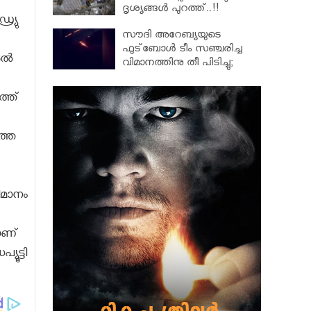
ദൃശ്യങ്ങൾ പുറത്ത്..!!
ര്യു
ട്രംപിൻറെ ക്രൂര
സൗദി അറേബ്യയുടെ
നടപടിക്കെതിരെ പ്രതിഷേധം
ഫുട്‌ബോള്‍ ടീം സഞ്ചരിച്ച
ശക്തം
ല്‍
വിമാനത്തിനു തീ പിടിച്ചു;
ഒഴിവായത് വൻ ദുരന്തം
്ത്
്തെ
ിമാനം
ാണ്
ൂട്ടി