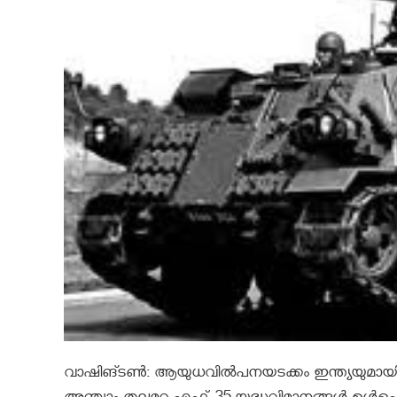
വാഷിങ്ടണ്‍: ആയുധവില്‍പനയടക്കം ഇന്ത്യയുമാ