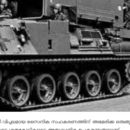
യി വിപുലമായ സൈനിക സഹകരണത്തിന് അമേരിക്ക ഒരുങ്ങുന്