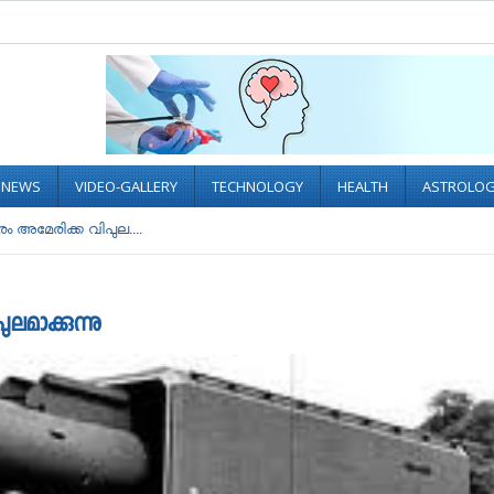
L NEWS
VIDEO-GALLERY
TECHNOLOGY
HEALTH
ASTROLO
 അമേരിക്ക വിപുല....
മാക്കുന്നു