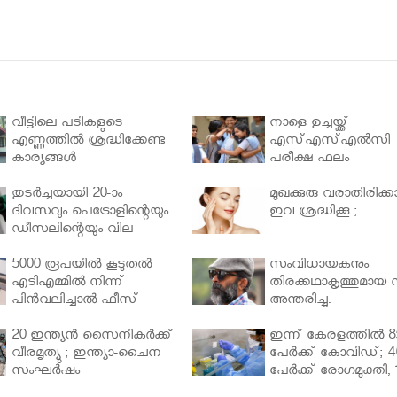
വീട്ടിലെ പടികളുടെ
നാളെ ഉച്ചയ്ക്ക്
എണ്ണത്തിൽ ശ്രദ്ധിക്കേണ്ട
എസ്എസ്എല്‍സി
കാര്യങ്ങൾ
പരീക്ഷ ഫലം
തുടർച്ചയായി 20-ാം
മുഖക്കുരു വരാതിരിക്കാ
ദിവസവും പെട്രോളിന്റെയും
ഇവ ശ്രദ്ധിക്കൂ ;
ഡീസലിന്റെയും വില
വര്‍ധിപ്പിച്ചു
5000 രൂപയിൽ കൂടുതൽ
സംവിധായകനും
എടിഎമ്മിൽ നിന്ന്
തിരക്കഥാകൃത്തുമായ സ
പിൻവലിച്ചാൽ ഫീസ്
അന്തരിച്ചു.
ഈടാക്കും..
20 ഇന്ത്യൻ സൈനികർക്ക്
ഇന്ന് കേരളത്തിൽ 8
വീരമൃത്യു ; ഇന്ത്യാ-ചൈന
പേർക്ക് കോവിഡ്; 4
സംഘർഷം
പേർക്ക് രോഗമുക്തി, 
പേർ ചികിത്സയിൽ