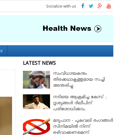
Socialize with us
GY
LATEST NEWS
സംവിധായകനും
തിരക്കഥാകൃത്തുമായ സച്ചി
അന്തരിച്ചു.
നടിയെ ആക്രമിച്ച കേസ് ;
ദൃശ്യങ്ങള്‍ ദിലീപിന്
പരിശോധിക്കാം..
കൈമാറണമെന്ന ആവശ്യം
മദ്യപാന - പുകവലി രംഗങ്ങള്‍
സുപ്രീംകോടതി തള്ളി!!
സിനിമയില്‍ നിന്ന്
ഒഴിവാക്കണമെന്ന്