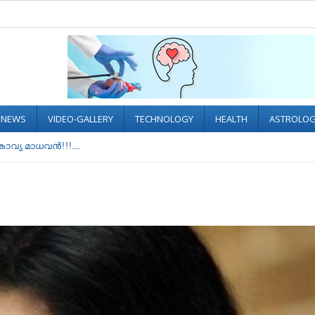
L NEWS
VIDEO-GALLERY
TECHNOLOGY
HEALTH
ASTROLO
വ്യ മാധവൻ!!!....