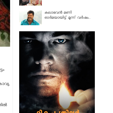
കലാഭവൻ മണി
ഓര്‍മയായിട്ട് മൂന്ന് വര്‍ഷം..
ടം
ാവ്യ.
ില്‍