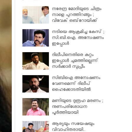
നിയമസഭാസമിതി
നരേന്ദ്ര മോദിയുടെ ചിത്രം
നാളെ പുറത്തിറങ്ങും ;
വിവേക് ഒബ്‌റോയിക്ക്
പോലീസ് സംരക്ഷണം
നടിയെ ആക്രമിച്ച കേസ് ;
സി.ബി.ഐ. അന്വേഷണം
ഇപ്പോള്‍
പരിഗണിക്കാനാകില്ലെന്ന്
ദിലീപിനെതിരെ കുറ്റം
ഹൈക്കോടതി
ഇപ്പോൾ ചുമത്തില്ലെന്ന്
സര്‍ക്കാര്‍ സുപ്രീം
കോടതിയില്‍ അറിയിച്ചു ;
സിബിഐ അന്വേഷണം
നടിയെ ആക്രമിച്ച കേസ്
വേണമെന്ന് ദിലീപ്
ഹൈക്കോടതിയിൽ
മണിയുടെ ദുരൂഹ മരണം ;
നുണപരിശോധന
പൂർത്തിയായി
ആര്യയും സയേഷയും
വിവാഹിതരായി..