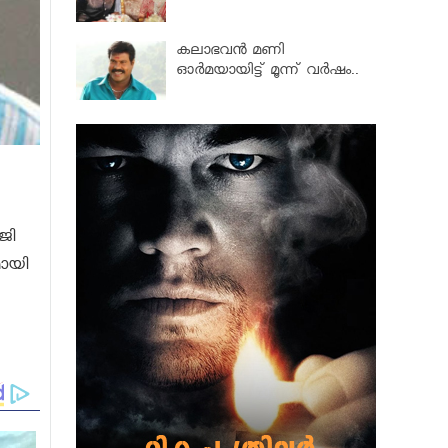
കലാഭവൻ മണി
ഓര്‍മയായിട്ട് മൂന്ന് വര്‍ഷം..
ജി
മായി