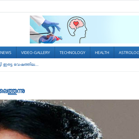
L NEWS
VIDEO-GALLERY
TECHNOLOGY
HEALTH
ASTROLO
 ഇരട്ട വേഷത്തില....
െത്തുന്നു