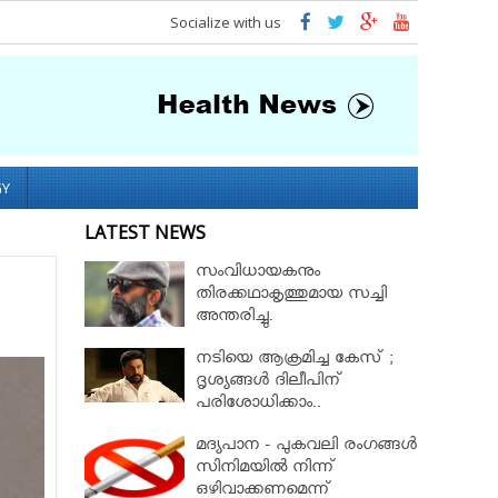
Socialize with us
GY
LATEST NEWS
സംവിധായകനും
തിരക്കഥാകൃത്തുമായ സച്ചി
അന്തരിച്ചു.
നടിയെ ആക്രമിച്ച കേസ് ;
ദൃശ്യങ്ങള്‍ ദിലീപിന്
പരിശോധിക്കാം..
കൈമാറണമെന്ന ആവശ്യം
മദ്യപാന - പുകവലി രംഗങ്ങള്‍
സുപ്രീംകോടതി തള്ളി!!
സിനിമയില്‍ നിന്ന്
ഒഴിവാക്കണമെന്ന്