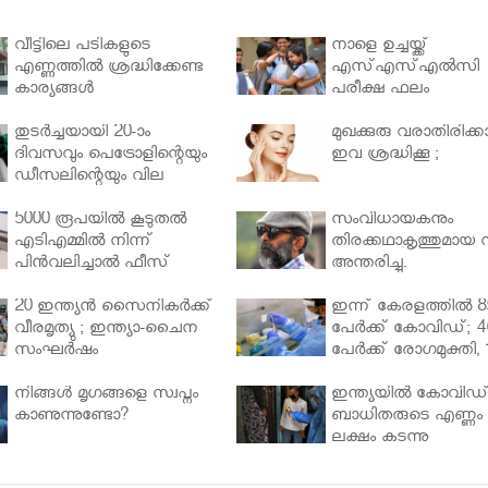
വീട്ടിലെ പടികളുടെ
നാളെ ഉച്ചയ്ക്ക്
എണ്ണത്തിൽ ശ്രദ്ധിക്കേണ്ട
എസ്എസ്എല്‍സി
കാര്യങ്ങൾ
പരീക്ഷ ഫലം
തുടർച്ചയായി 20-ാം
മുഖക്കുരു വരാതിരിക്കാ
ദിവസവും പെട്രോളിന്റെയും
ഇവ ശ്രദ്ധിക്കൂ ;
ഡീസലിന്റെയും വില
വര്‍ധിപ്പിച്ചു
5000 രൂപയിൽ കൂടുതൽ
സംവിധായകനും
എടിഎമ്മിൽ നിന്ന്
തിരക്കഥാകൃത്തുമായ സ
പിൻവലിച്ചാൽ ഫീസ്
അന്തരിച്ചു.
ഈടാക്കും..
20 ഇന്ത്യൻ സൈനികർക്ക്
ഇന്ന് കേരളത്തിൽ 8
വീരമൃത്യു ; ഇന്ത്യാ-ചൈന
പേർക്ക് കോവിഡ്; 4
സംഘർഷം
പേർക്ക് രോഗമുക്തി, 
പേർ ചികിത്സയിൽ
നിങ്ങള്‍ മൃഗങ്ങളെ സ്വപ്നം
ഇന്ത്യയിൽ കോവിഡ
കാണുന്നുണ്ടോ?
ബാധിതരുടെ എണ്ണം 
ലക്ഷം കടന്നു