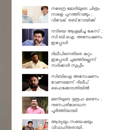
നിയമസഭാസമിതി
നരേന്ദ്ര മോദിയുടെ ചിത്രം
നാളെ പുറത്തിറങ്ങും ;
വിവേക് ഒബ്‌റോയിക്ക്
പോലീസ് സംരക്ഷണം
നടിയെ ആക്രമിച്ച കേസ് ;
സി.ബി.ഐ. അന്വേഷണം
ഇപ്പോള്‍
പരിഗണിക്കാനാകില്ലെന്ന്
ദിലീപിനെതിരെ കുറ്റം
ഹൈക്കോടതി
ഇപ്പോൾ ചുമത്തില്ലെന്ന്
സര്‍ക്കാര്‍ സുപ്രീം
കോടതിയില്‍ അറിയിച്ചു ;
സിബിഐ അന്വേഷണം
നടിയെ ആക്രമിച്ച കേസ്
വേണമെന്ന് ദിലീപ്
ഹൈക്കോടതിയിൽ
മണിയുടെ ദുരൂഹ മരണം ;
നുണപരിശോധന
പൂർത്തിയായി
ആര്യയും സയേഷയും
വിവാഹിതരായി..