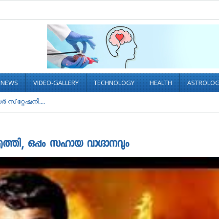
L NEWS
VIDEO-GALLERY
TECHNOLOGY
HEALTH
ASTROLO
‍ സ്‌റ്റേഷനി....
‍ എത്തി, ഒപ്പം സഹായ വാഗ്ദാനവും