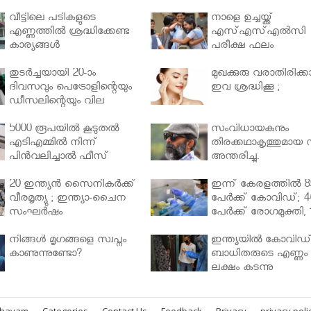
വീട്ടിലെ പടികളുടെ
നാളെ ഉച്ചയ്ക്ക്
എണ്ണത്തിൽ ശ്രദ്ധിക്കേണ്ട
എസ്എസ്എല്‍സി
കാര്യങ്ങൾ
പരീക്ഷ ഫലം
തുടർച്ചയായി 20-ാം
മുഖക്കുരു വരാതിരിക്കാ
ദിവസവും പെട്രോളിന്റെയും
ഇവ ശ്രദ്ധിക്കൂ ;
ഡീസലിന്റെയും വില
വര്‍ധിപ്പിച്ചു
5000 രൂപയിൽ കൂടുതൽ
സംവിധായകനും
എടിഎമ്മിൽ നിന്ന്
തിരക്കഥാകൃത്തുമായ സ
പിൻവലിച്ചാൽ ഫീസ്
അന്തരിച്ചു.
ഈടാക്കും..
20 ഇന്ത്യൻ സൈനികർക്ക്
ഇന്ന് കേരളത്തിൽ 8
വീരമൃത്യു ; ഇന്ത്യാ-ചൈന
പേർക്ക് കോവിഡ്; 4
സംഘർഷം
പേർക്ക് രോഗമുക്തി, 
പേർ ചികിത്സയിൽ
നിങ്ങള്‍ മൃഗങ്ങളെ സ്വപ്നം
ഇന്ത്യയിൽ കോവിഡ
കാണുന്നുണ്ടോ?
ബാധിതരുടെ എണ്ണം 
ലക്ഷം കടന്നു
bhayam
Categories
Contact Us
Feedback
Privacy
privacy poli