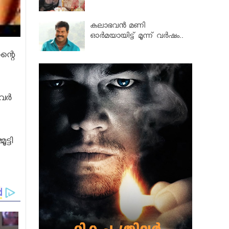
കലാഭവൻ മണി
ഓര്‍മയായിട്ട് മൂന്ന് വര്‍ഷം..
ന്റെ
ര്‍
ട്ടി