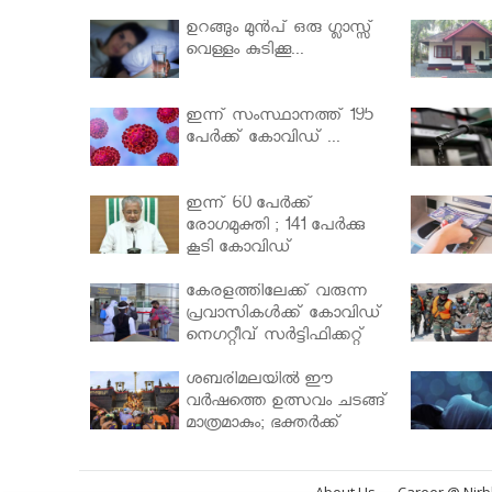
ഉറങ്ങും മുന്‍പ് ഒരു ഗ്ലാസ്സ്
വെള്ളം കുടിക്കൂ...
ഇന്ന് സംസ്ഥാനത്ത് 195
പേര്‍ക്ക് കോവിഡ് ...
ഇന്ന് 60 പേർക്ക്
രോഗമുക്തി ; 141 പേര്‍ക്കു
കൂടി കോവിഡ്
കേരളത്തിലേക്ക് വരുന്ന
പ്രവാസികള്‍ക്ക് കോവിഡ്
നെഗറ്റീവ് സര്‍ട്ടിഫിക്കറ്റ്
നിർബന്ധമാക്കാൻ
മന്ത്രിസഭ
ശബരിമലയില്‍ ഈ
വർഷത്തെ ഉത്സവം ചടങ്ങ്
മാത്രമാകും; ഭക്തർക്ക്
പ്രവേശനമില്ല
About Us
Career @ Nir