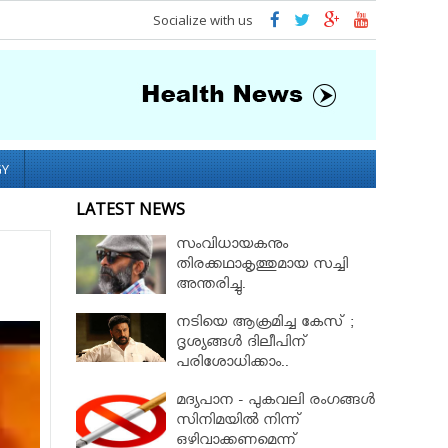
Socialize with us
GY
LATEST NEWS
സംവിധായകനും
തിരക്കഥാകൃത്തുമായ സച്ചി
അന്തരിച്ചു.
നടിയെ ആക്രമിച്ച കേസ് ;
ദൃശ്യങ്ങള്‍ ദിലീപിന്
പരിശോധിക്കാം..
കൈമാറണമെന്ന ആവശ്യം
മദ്യപാന - പുകവലി രംഗങ്ങള്‍
സുപ്രീംകോടതി തള്ളി!!
സിനിമയില്‍ നിന്ന്
ഒഴിവാക്കണമെന്ന്