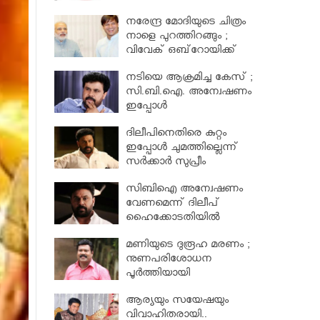
നിയമസഭാസമിതി
നരേന്ദ്ര മോദിയുടെ ചിത്രം
നാളെ പുറത്തിറങ്ങും ;
വിവേക് ഒബ്‌റോയിക്ക്
പോലീസ് സംരക്ഷണം
നടിയെ ആക്രമിച്ച കേസ് ;
സി.ബി.ഐ. അന്വേഷണം
ഇപ്പോള്‍
പരിഗണിക്കാനാകില്ലെന്ന്
ദിലീപിനെതിരെ കുറ്റം
ഹൈക്കോടതി
ഇപ്പോൾ ചുമത്തില്ലെന്ന്
സര്‍ക്കാര്‍ സുപ്രീം
കോടതിയില്‍ അറിയിച്ചു ;
സിബിഐ അന്വേഷണം
നടിയെ ആക്രമിച്ച കേസ്
വേണമെന്ന് ദിലീപ്
ഹൈക്കോടതിയിൽ
മണിയുടെ ദുരൂഹ മരണം ;
നുണപരിശോധന
പൂർത്തിയായി
ആര്യയും സയേഷയും
വിവാഹിതരായി..