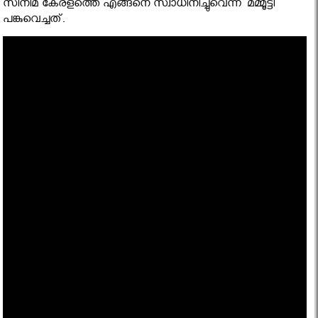
സിനിമ കേരളത്തെ എങ്ങനെ സ്വാധിനിച്ചുവെന്ന് മമ്മൂട്ടി
പങ്കുവെച്ചത്.