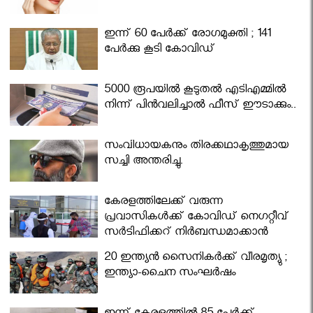
ഇന്ന് 60 പേർക്ക് രോഗമുക്തി ; 141
പേര്‍ക്കു കൂടി കോവിഡ്
5000 രൂപയിൽ കൂടുതൽ എടിഎമ്മിൽ
നിന്ന് പിൻവലിച്ചാൽ ഫീസ് ഈടാക്കും..
സംവിധായകനും തിരക്കഥാകൃത്തുമായ
സച്ചി അന്തരിച്ചു.
കേരളത്തിലേക്ക് വരുന്ന
പ്രവാസികള്‍ക്ക് കോവിഡ് നെഗറ്റീവ്
സര്‍ട്ടിഫിക്കറ്റ് നിർബന്ധമാക്കാൻ
മന്ത്രിസഭ
20 ഇന്ത്യൻ സൈനികർക്ക് വീരമൃത്യു ;
ഇന്ത്യാ-ചൈന സംഘർഷം