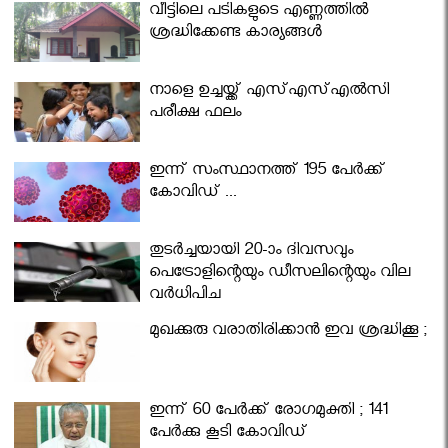
വീട്ടിലെ പടികളുടെ എണ്ണത്തിൽ
ശ്രദ്ധിക്കേണ്ട കാര്യങ്ങൾ
നാളെ ഉച്ചയ്ക്ക് എസ്എസ്എല്‍സി
പരീക്ഷ ഫലം
ഇന്ന് സംസ്ഥാനത്ത് 195 പേര്‍ക്ക്
കോവിഡ് ...
തുടർച്ചയായി 20-ാം ദിവസവും
പെട്രോളിന്റെയും ഡീസലിന്റെയും വില
വര്‍ധിപ്പിച്ചു
മുഖക്കുരു വരാതിരിക്കാന്‍ ഇവ ശ്രദ്ധിക്കൂ ;
ഇന്ന് 60 പേർക്ക് രോഗമുക്തി ; 141
പേര്‍ക്കു കൂടി കോവിഡ്