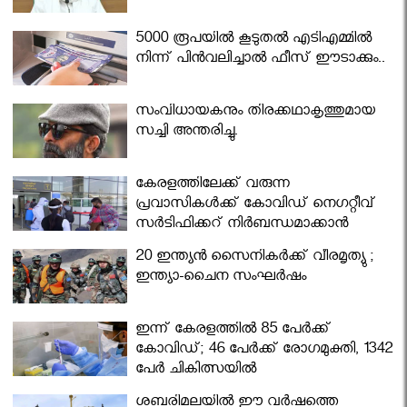
5000 രൂപയിൽ കൂടുതൽ എടിഎമ്മിൽ
നിന്ന് പിൻവലിച്ചാൽ ഫീസ് ഈടാക്കും..
സംവിധായകനും തിരക്കഥാകൃത്തുമായ
സച്ചി അന്തരിച്ചു.
കേരളത്തിലേക്ക് വരുന്ന
പ്രവാസികള്‍ക്ക് കോവിഡ് നെഗറ്റീവ്
സര്‍ട്ടിഫിക്കറ്റ് നിർബന്ധമാക്കാൻ
മന്ത്രിസഭ
20 ഇന്ത്യൻ സൈനികർക്ക് വീരമൃത്യു ;
ഇന്ത്യാ-ചൈന സംഘർഷം
ഇന്ന് കേരളത്തിൽ 85 പേർക്ക്
കോവിഡ്; 46 പേർക്ക് രോഗമുക്തി, 1342
പേർ ചികിത്സയിൽ
ശബരിമലയില്‍ ഈ വർഷത്തെ