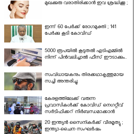
മുഖക്കുരു വരാതിരിക്കാന്‍ ഇവ ശ്രദ്ധിക്കൂ ;
ഇന്ന് 60 പേർക്ക് രോഗമുക്തി ; 141
പേര്‍ക്കു കൂടി കോവിഡ്
5000 രൂപയിൽ കൂടുതൽ എടിഎമ്മിൽ
നിന്ന് പിൻവലിച്ചാൽ ഫീസ് ഈടാക്കും..
സംവിധായകനും തിരക്കഥാകൃത്തുമായ
സച്ചി അന്തരിച്ചു.
കേരളത്തിലേക്ക് വരുന്ന
പ്രവാസികള്‍ക്ക് കോവിഡ് നെഗറ്റീവ്
സര്‍ട്ടിഫിക്കറ്റ് നിർബന്ധമാക്കാൻ
മന്ത്രിസഭ
20 ഇന്ത്യൻ സൈനികർക്ക് വീരമൃത്യു ;
ഇന്ത്യാ-ചൈന സംഘർഷം