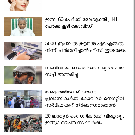
ഇന്ന് 60 പേർക്ക് രോഗമുക്തി ; 141
പേര്‍ക്കു കൂടി കോവിഡ്
5000 രൂപയിൽ കൂടുതൽ എടിഎമ്മിൽ
നിന്ന് പിൻവലിച്ചാൽ ഫീസ് ഈടാക്കും..
സംവിധായകനും തിരക്കഥാകൃത്തുമായ
സച്ചി അന്തരിച്ചു.
കേരളത്തിലേക്ക് വരുന്ന
പ്രവാസികള്‍ക്ക് കോവിഡ് നെഗറ്റീവ്
സര്‍ട്ടിഫിക്കറ്റ് നിർബന്ധമാക്കാൻ
മന്ത്രിസഭ
20 ഇന്ത്യൻ സൈനികർക്ക് വീരമൃത്യു ;
ഇന്ത്യാ-ചൈന സംഘർഷം