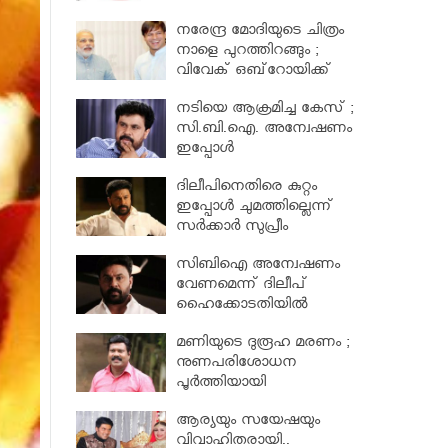
നിയമസഭാസമിതി
നരേന്ദ്ര മോദിയുടെ ചിത്രം
നാളെ പുറത്തിറങ്ങും ;
വിവേക് ഒബ്‌റോയിക്ക്
പോലീസ് സംരക്ഷണം
നടിയെ ആക്രമിച്ച കേസ് ;
സി.ബി.ഐ. അന്വേഷണം
ഇപ്പോള്‍
പരിഗണിക്കാനാകില്ലെന്ന്
ദിലീപിനെതിരെ കുറ്റം
ഹൈക്കോടതി
ഇപ്പോൾ ചുമത്തില്ലെന്ന്
സര്‍ക്കാര്‍ സുപ്രീം
കോടതിയില്‍ അറിയിച്ചു ;
സിബിഐ അന്വേഷണം
നടിയെ ആക്രമിച്ച കേസ്
വേണമെന്ന് ദിലീപ്
ഹൈക്കോടതിയിൽ
മണിയുടെ ദുരൂഹ മരണം ;
നുണപരിശോധന
പൂർത്തിയായി
ആര്യയും സയേഷയും
വിവാഹിതരായി..