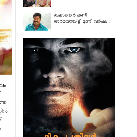
കലാഭവൻ മണി
ഓര്‍മയായിട്ട് മൂന്ന് വര്‍ഷം..
ാലം
്
നു.
റിൻ-
്
ം