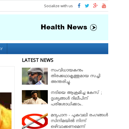
Socialize with us
GY
LATEST NEWS
സംവിധായകനും
തിരക്കഥാകൃത്തുമായ സച്ചി
അന്തരിച്ചു.
നടിയെ ആക്രമിച്ച കേസ് ;
ദൃശ്യങ്ങള്‍ ദിലീപിന്
പരിശോധിക്കാം..
കൈമാറണമെന്ന ആവശ്യം
മദ്യപാന - പുകവലി രംഗങ്ങള്‍
സുപ്രീംകോടതി തള്ളി!!
സിനിമയില്‍ നിന്ന്
ഒഴിവാക്കണമെന്ന്