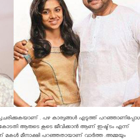
 പ്രചരിക്കുകയാണ് . പഴ കാര്യങ്ങള്‍ എടുത്ത് പറഞ്ഞാണിപ്പ
നത്.കോടതി ആരുടെ കൂടെ ജീവിക്കാന്‍ ആണ് ഇഷ്ട്ടം എന്ന്
െന്ന് മകൾ മീനാക്ഷി പറഞ്ഞതായാണ് വാർത്ത .അമ്മയും