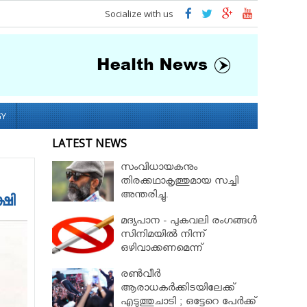
Socialize with us
GY
LATEST NEWS
സംവിധായകനും
തിരക്കഥാകൃത്തുമായ സച്ചി
അന്തരിച്ചു.
്ഷി
മദ്യപാന - പുകവലി രംഗങ്ങള്‍
സിനിമയില്‍ നിന്ന്
ഒഴിവാക്കണമെന്ന്
നിയമസഭാസമിതി
രണ്‍വീര്‍
ആരാധകര്‍ക്കിടയിലേക്ക്
എടുത്തുചാടി ; ഒട്ടേറെ പേര്‍ക്ക്