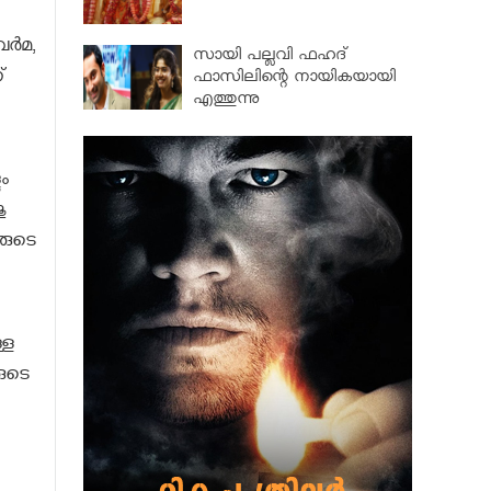
്‍മ,
സായി പല്ലവി ഫഹദ്
്
ഫാസിലിന്റെ നായികയായി
എത്തുന്നു
ം
ു
യരുടെ
്ള
രുടെ