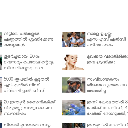
വീട്ടിലെ പടികളുടെ
നാളെ ഉച്ചയ്ക്ക്
എണ്ണത്തിൽ ശ്രദ്ധിക്കേണ്ട
എസ്എസ്എല്‍സി
കാര്യങ്ങൾ
പരീക്ഷ ഫലം
തുടർച്ചയായി 20-ാം
മുഖക്കുരു വരാതിരിക്കാ
ദിവസവും പെട്രോളിന്റെയും
ഇവ ശ്രദ്ധിക്കൂ ;
ഡീസലിന്റെയും വില
വര്‍ധിപ്പിച്ചു
5000 രൂപയിൽ കൂടുതൽ
സംവിധായകനും
എടിഎമ്മിൽ നിന്ന്
തിരക്കഥാകൃത്തുമായ സ
പിൻവലിച്ചാൽ ഫീസ്
അന്തരിച്ചു.
ഈടാക്കും..
20 ഇന്ത്യൻ സൈനികർക്ക്
ഇന്ന് കേരളത്തിൽ 8
വീരമൃത്യു ; ഇന്ത്യാ-ചൈന
പേർക്ക് കോവിഡ്; 4
സംഘർഷം
പേർക്ക് രോഗമുക്തി, 
പേർ ചികിത്സയിൽ
നിങ്ങള്‍ മൃഗങ്ങളെ സ്വപ്നം
ഇന്ത്യയിൽ കോവിഡ