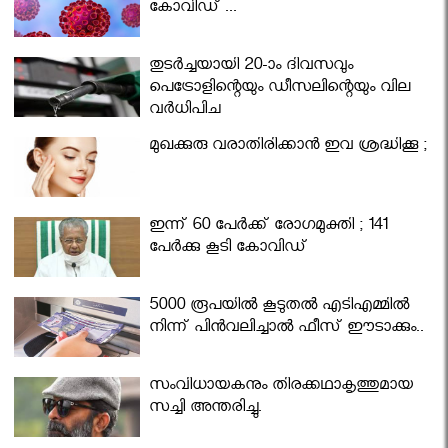
കോവിഡ് ...
തുടർച്ചയായി 20-ാം ദിവസവും
പെട്രോളിന്റെയും ഡീസലിന്റെയും വില
വര്‍ധിപ്പിച്ചു
മുഖക്കുരു വരാതിരിക്കാന്‍ ഇവ ശ്രദ്ധിക്കൂ ;
ഇന്ന് 60 പേർക്ക് രോഗമുക്തി ; 141
പേര്‍ക്കു കൂടി കോവിഡ്
5000 രൂപയിൽ കൂടുതൽ എടിഎമ്മിൽ
നിന്ന് പിൻവലിച്ചാൽ ഫീസ് ഈടാക്കും..
സംവിധായകനും തിരക്കഥാകൃത്തുമായ
സച്ചി അന്തരിച്ചു.