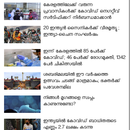
കേരളത്തിലേക്ക് വരുന്ന
പ്രവാസികള്‍ക്ക് കോവിഡ് നെഗറ്റീവ്
സര്‍ട്ടിഫിക്കറ്റ് നിർബന്ധമാക്കാൻ
മന്ത്രിസഭ
20 ഇന്ത്യൻ സൈനികർക്ക് വീരമൃത്യു ;
ഇന്ത്യാ-ചൈന സംഘർഷം
ഇന്ന് കേരളത്തിൽ 85 പേർക്ക്
കോവിഡ്; 46 പേർക്ക് രോഗമുക്തി, 1342
പേർ ചികിത്സയിൽ
ശബരിമലയില്‍ ഈ വർഷത്തെ
ഉത്സവം ചടങ്ങ് മാത്രമാകും; ഭക്തർക്ക്
പ്രവേശനമില്ല
നിങ്ങള്‍ മൃഗങ്ങളെ സ്വപ്നം
കാണുന്നുണ്ടോ?
ഇന്ത്യയിൽ കോവിഡ് ബാധിതരുടെ
എണ്ണം 2.7 ലക്ഷം കടന്നു