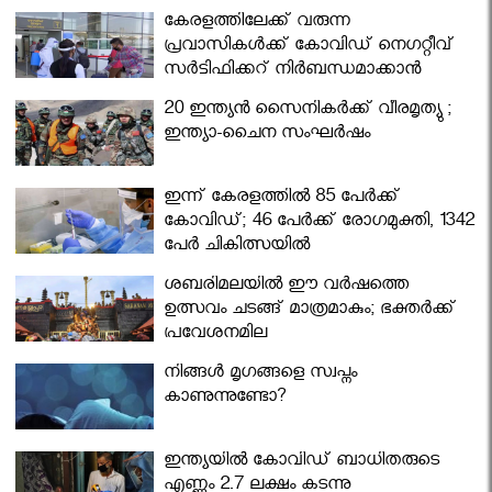
കേരളത്തിലേക്ക് വരുന്ന
പ്രവാസികള്‍ക്ക് കോവിഡ് നെഗറ്റീവ്
സര്‍ട്ടിഫിക്കറ്റ് നിർബന്ധമാക്കാൻ
മന്ത്രിസഭ
20 ഇന്ത്യൻ സൈനികർക്ക് വീരമൃത്യു ;
ഇന്ത്യാ-ചൈന സംഘർഷം
ഇന്ന് കേരളത്തിൽ 85 പേർക്ക്
കോവിഡ്; 46 പേർക്ക് രോഗമുക്തി, 1342
പേർ ചികിത്സയിൽ
ശബരിമലയില്‍ ഈ വർഷത്തെ
ഉത്സവം ചടങ്ങ് മാത്രമാകും; ഭക്തർക്ക്
പ്രവേശനമില്ല
നിങ്ങള്‍ മൃഗങ്ങളെ സ്വപ്നം
കാണുന്നുണ്ടോ?
ഇന്ത്യയിൽ കോവിഡ് ബാധിതരുടെ
എണ്ണം 2.7 ലക്ഷം കടന്നു