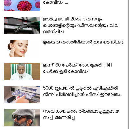
കോവിഡ് ...
തുടർച്ചയായി 20-ാം ദിവസവും
പെട്രോളിന്റെയും ഡീസലിന്റെയും വില
വര്‍ധിപ്പിച്ചു
മുഖക്കുരു വരാതിരിക്കാന്‍ ഇവ ശ്രദ്ധിക്കൂ ;
ഇന്ന് 60 പേർക്ക് രോഗമുക്തി ; 141
പേര്‍ക്കു കൂടി കോവിഡ്
5000 രൂപയിൽ കൂടുതൽ എടിഎമ്മിൽ
നിന്ന് പിൻവലിച്ചാൽ ഫീസ് ഈടാക്കും..
സംവിധായകനും തിരക്കഥാകൃത്തുമായ
സച്ചി അന്തരിച്ചു.