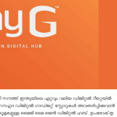
ായി സൗത്ത് ഇന്ത്യയിലെ ഏറ്റവും വലിയ ഡിജിറ്റൽ റീറ്റെയ്ൽ
ഹൃദ ഡിജിറ്റൽ ഗാഡ്ജറ്റ് സ്റ്റോറുകൾ അവതരിപ്പിക്കുവാൻ
ോറൂമുകളുള്ള മൈജി മൈ ജെൻ ഡിജിറ്റൽ ഹബ്. ഉപഭോക്‌തൃ