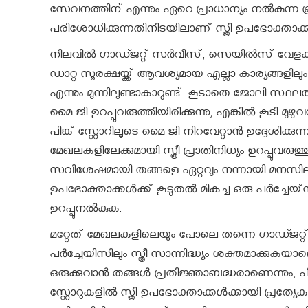
സേവനത്തിന് എന്നും ഏറെ പ്രാധാന്യം നൽകുന്ന
പരിശോധിക്കുന്നതിനിടയിലാണ് സ്ത്രീ ഉപഭോക്താക്ക
നിലവിൽ ഗാഡ്ജറ്റ് സർവീസ്, സെയിൽസ് വേളകളിൽ 
ഡാറ്റ സൂരക്ഷയ്ക്ക് ആവശ്യമായ എല്ലാ കാര്യങ്ങളി
എന്നും മുന്നിലുണ്ടാകാറുണ്ട്. കൂടാതെ ജോലി സ്ഥല
മൈ ജി ഉറപ്പുവരുത്തിയിരിക്കുന്നു, എങ്കിൽ കൂടി മുഴ
പിങ്ക് സ്റ്റോറിലൂടെ മൈ ജി നിറവേറ്റാൻ ഉദ്ദേശിക്
മേഖലകളിലേക്കുമായി സ്ത്രീ പ്രാതിനിധ്യം ഉറപ്പുവരുത്
സവിശേഷമായി തങ്ങളെ ഏറ്റവും നന്നായി മനസിലാ
ഉപഭോക്താക്കൾക്ക് കൂടുതൽ മികച്ച ഒരു പർച്ചേയ്‌സ
ഉറപ്പുനൽകുക.
മറ്റേത് മേഖലകളിലെയും പോലെ തന്നെ ഗാഡ്ജറ്റ
പർച്ചേയിസിലും സ്ത്രീ സാന്നിദ്ധ്യം ശക്തമാക്കുക
ഒരുക്കുവാൻ തങ്ങൾ പ്രതിജ്ഞാബദ്ധരാണെന്നും, പിങ
സ്റ്റോറുകളിൽ സ്ത്രീ ഉപഭോക്താക്കൾക്കായി പ്