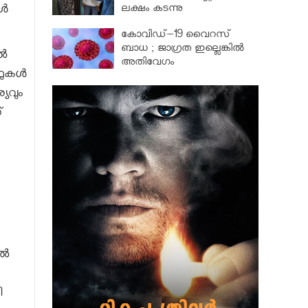
ലക്ഷം കടന്നു
ങൾ
കോവിഡ്–19 വൈറസ്
ബാധ ; ജാഗ്രത ഇല്ലെങ്കിൽ
ണൽ
അതിവേഗം
ാഫുകൾ
പടരും..പരീക്ഷകൾ മാറ്റില്ല:
സ്കൂളുകളിൽ ജാഗ്രത നിര്‍ദേശം
്യവും
്
ിൽ
ി