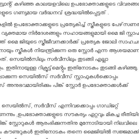
 ബ്രാന്റ് കഴിഞ്ഞ കാലയളവിലെ ഉപഭോക്താക്കളുടെ വിവരങ്
ളുടെ ഗണ്യമായ വർദ്ധനവ് ശ്രദ്ധയിൽപ്പെട്ടത് .
ഉപഭോക്താക്കളുടെ പ്രത്യേകിച്ച് സ്ത്രീകളുടെ പേഴ്‌സ
ലും വ്യക്തമായ നിർദേശങ്ങളും സഹായങ്ങളുമായി മൈ ജി സ്റ്റ
ത്ത് മൈ ജിയുടെ സ്ത്രീജീവനക്കാർക്ക് പ്രത്യേക ജോലി സാഹചര
ുവനായും സ്ത്രീകൾ നിയന്ത്രിക്കുന്ന ഒരു സ്റ്റോർ എന്ന ആശയമാണ
കുന്നത്. സെയിൽസിലും സർവീസിലും തുടങ്ങി എല്ലാ
തും. ഇതിനായുള്ള റിക്രൂട്ട്മെന്റും ഇതിനോടകം തുടങ്ങി കഴിഞ്ഞു.
ക്കുന്ന സെയിൽസ് സർവീസ് സ്റ്റാഫുകൾക്കൊപ്പം
് അനുഭവമായിരിക്കും പിങ്ക് സ്റ്റോർ ഉപഭോക്താക്കൾക്ക്
് സെയിൽസ്, സർവീസ് എന്നിവക്കൊപ്പം ഗാഡ്ജറ്റ്
യാണെന്നും ,ഉപഭോക്താക്കളുടെ സൗകര്യം ഏറ്റവും മികച്ച രീതിയ
്ക് സ്റ്റോറുകൾ ആരംഭിക്കുന്നതിനു മുന്നോടിയായി നിലവിലെ
രത്യേകം കൗണ്ടറുകൾ ഇതിനോടകം തന്നെ മൈജിയിൽ സജ്ജമാക്ക