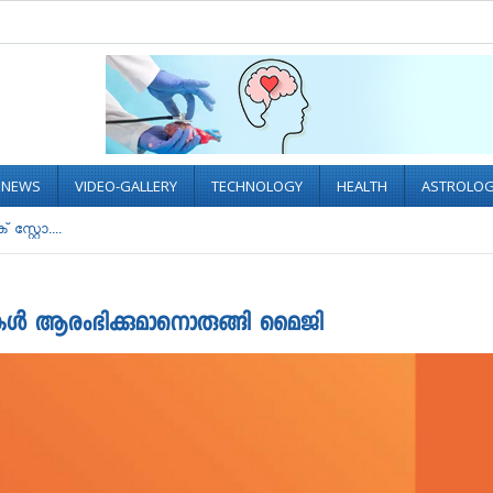
L NEWS
VIDEO-GALLERY
TECHNOLOGY
HEALTH
ASTROLO
സ്റ്റോ....
റോറുകൾ ആരംഭിക്കുമാനൊരുങ്ങി മൈജി