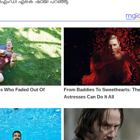
സിഎംഡി എകെ ഷാജി പറഞ്ഞു.