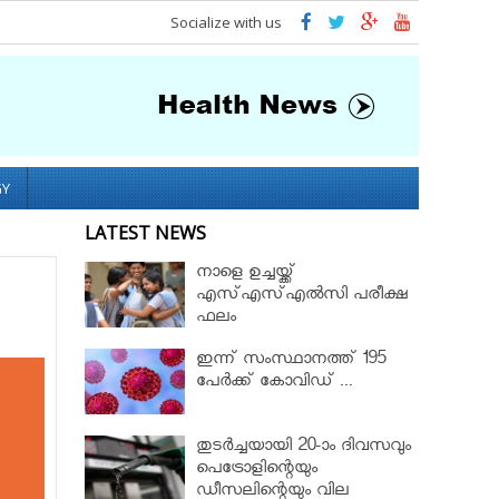
Socialize with us
GY
LATEST NEWS
നാളെ ഉച്ചയ്ക്ക്
എസ്എസ്എല്‍സി പരീക്ഷ
ഫലം
ഇന്ന് സംസ്ഥാനത്ത് 195
പേര്‍ക്ക് കോവിഡ് ...
തുടർച്ചയായി 20-ാം ദിവസവും
പെട്രോളിന്റെയും
ഡീസലിന്റെയും വില