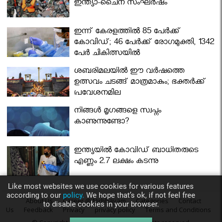
ഇന്ത്യാ-ചൈന സംഘർഷം
ഇന്ന് കേരളത്തിൽ 85 പേർക്ക്
കോവിഡ്; 46 പേർക്ക് രോഗമുക്തി, 1342
പേർ ചികിത്സയിൽ
ശബരിമലയില്‍ ഈ വർഷത്തെ
ഉത്സവം ചടങ്ങ് മാത്രമാകും; ഭക്തർക്ക്
പ്രവേശനമില്ല
നിങ്ങള്‍ മൃഗങ്ങളെ സ്വപ്നം
കാണുന്നുണ്ടോ?
ഇന്ത്യയിൽ കോവിഡ് ബാധിതരുടെ
എണ്ണം 2.7 ലക്ഷം കടന്നു
Like most websites we use cookies for various features
according to our
policy.
We hope that’s ok, if not feel free
About Us
Career @ Nirbhayam
Categories
Contact
to disable cookies in your browser.
Us
Feedback
Privacy
privacy policy
Terms and Conditions