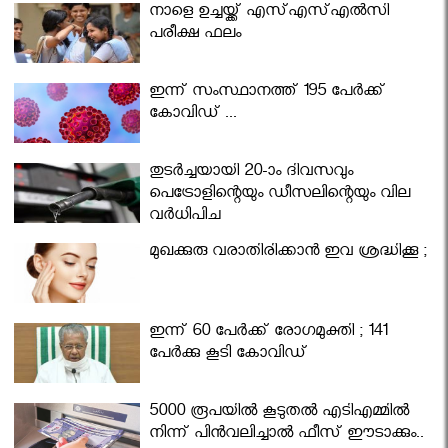
നാളെ ഉച്ചയ്ക്ക് എസ്എസ്എല്‍സി
പരീക്ഷ ഫലം
ഇന്ന് സംസ്ഥാനത്ത് 195 പേര്‍ക്ക്
കോവിഡ് ...
തുടർച്ചയായി 20-ാം ദിവസവും
പെട്രോളിന്റെയും ഡീസലിന്റെയും വില
വര്‍ധിപ്പിച്ചു
മുഖക്കുരു വരാതിരിക്കാന്‍ ഇവ ശ്രദ്ധിക്കൂ ;
ഇന്ന് 60 പേർക്ക് രോഗമുക്തി ; 141
പേര്‍ക്കു കൂടി കോവിഡ്
5000 രൂപയിൽ കൂടുതൽ എടിഎമ്മിൽ
നിന്ന് പിൻവലിച്ചാൽ ഫീസ് ഈടാക്കും..