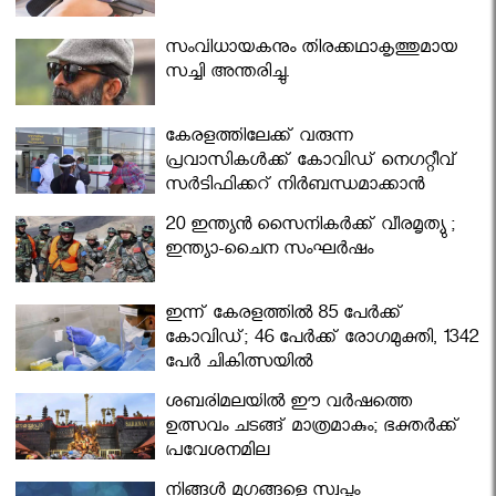
സംവിധായകനും തിരക്കഥാകൃത്തുമായ
സച്ചി അന്തരിച്ചു.
കേരളത്തിലേക്ക് വരുന്ന
പ്രവാസികള്‍ക്ക് കോവിഡ് നെഗറ്റീവ്
സര്‍ട്ടിഫിക്കറ്റ് നിർബന്ധമാക്കാൻ
മന്ത്രിസഭ
20 ഇന്ത്യൻ സൈനികർക്ക് വീരമൃത്യു ;
ഇന്ത്യാ-ചൈന സംഘർഷം
ഇന്ന് കേരളത്തിൽ 85 പേർക്ക്
കോവിഡ്; 46 പേർക്ക് രോഗമുക്തി, 1342
പേർ ചികിത്സയിൽ
ശബരിമലയില്‍ ഈ വർഷത്തെ
ഉത്സവം ചടങ്ങ് മാത്രമാകും; ഭക്തർക്ക്
പ്രവേശനമില്ല
നിങ്ങള്‍ മൃഗങ്ങളെ സ്വപ്നം