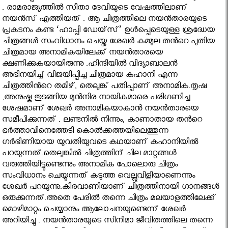
. രാമരാജ്യത്തില്‍ സീതാ ദേവിയുടെ വേഷത്തിലാണ്
നയന്‍സ് എത്തിയത് . ആ ചിത്രത്തിലെ നയന്‍താരയുടെ
പ്രകടനം കണ്ട ‘ഹാപ്പി ഡേയ്‌സ്’ ഉള്‍പ്പെടെയുള്ള ശ്രദ്ധേയ
ചിത്രങ്ങള്‍ സംവിധാനം ചെയ്ത ശേഖര്‍ കമ്മുല തന്‍റെ പുതിയ
ചിത്രമായ അനാമികയിലേക്ക് നയന്‍താരയെ
ക്ഷണിക്കുകയായിരുന്നു .ഹിന്ദിയില്‍ വിദ്യാബാലന്‍
അഭിനയിച്ച് വിജയിപ്പിച്ച ചിത്രമായ കഹാനി എന്ന
ചിത്രത്തിൻറെ തമിഴ്, തെലുങ്ക് പതിപ്പാണ് അനാമിക.തൃഷ
,അനുഷ്ക തുടങ്ങിയ മുന്‍നിര നായികമാരെ പരിഗണിച്ച
ശേഷമാണ് ശേഖര്‍ അനാമികയാകാന്‍ നയന്‍താരയെ
സമീപിക്കുന്നത് . ലണ്ടനില്‍ നിന്നും, കാണാതായ തൻറെ
ഭര്‍ത്താവിനെത്തേടി കൊല്‍ക്കത്തയിലെത്തുന്ന
ഗര്‍ഭിണിയായ യുവതിയുവടെ കഥയാണ് കഹാനിയിൽ
പറയുന്നത്.തെലുങ്കില്‍ ചിത്രത്തിന് ചില മാറ്റങ്ങള്‍
വരുത്തിയിട്ടുണ്ടെന്നും അനാമിക പോലൊരു ചിത്രം
സംവിധാനം ചെയ്യുന്നത് കടുത്ത വെല്ലുവിളിയാണെന്നും
ശേഖര്‍ പറയുന്നു.കീരവാണിയാണ് ചിത്രത്തിനായി ഗാനങ്ങള്‍
ഒരുക്കുന്നത്.അതെ പേരില്‍ തന്നെ ചിത്രം മലയാളത്തിലേക്ക്
മൊഴിമാറ്റം ചെയ്യാനും ആലോചനയുണ്ടെന്ന് ശേഖര്‍
അറിയിച്ചു . നയന്‍താരയുടെ സിനിമാ ജീവിതത്തിലെ തന്നെ