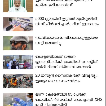
ഇന്ന് 60 പേർക്ക് രോഗമുക്തി ; 141
പേര്‍ക്കു കൂടി കോവിഡ്
5000 രൂപയിൽ കൂടുതൽ എടിഎമ്മിൽ
നിന്ന് പിൻവലിച്ചാൽ ഫീസ് ഈടാക്കും..
സംവിധായകനും തിരക്കഥാകൃത്തുമായ
സച്ചി അന്തരിച്ചു.
കേരളത്തിലേക്ക് വരുന്ന
പ്രവാസികള്‍ക്ക് കോവിഡ് നെഗറ്റീവ്
സര്‍ട്ടിഫിക്കറ്റ് നിർബന്ധമാക്കാൻ
മന്ത്രിസഭ
20 ഇന്ത്യൻ സൈനികർക്ക് വീരമൃത്യു ;
ഇന്ത്യാ-ചൈന സംഘർഷം
ഇന്ന് കേരളത്തിൽ 85 പേർക്ക്
കോവിഡ്; 46 പേർക്ക് രോഗമുക്തി, 1342
പേർ ചികിത്സയിൽ