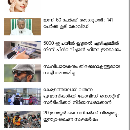
ഇന്ന് 60 പേർക്ക് രോഗമുക്തി ; 141
പേര്‍ക്കു കൂടി കോവിഡ്
5000 രൂപയിൽ കൂടുതൽ എടിഎമ്മിൽ
നിന്ന് പിൻവലിച്ചാൽ ഫീസ് ഈടാക്കും..
സംവിധായകനും തിരക്കഥാകൃത്തുമായ
സച്ചി അന്തരിച്ചു.
കേരളത്തിലേക്ക് വരുന്ന
പ്രവാസികള്‍ക്ക് കോവിഡ് നെഗറ്റീവ്
സര്‍ട്ടിഫിക്കറ്റ് നിർബന്ധമാക്കാൻ
മന്ത്രിസഭ
20 ഇന്ത്യൻ സൈനികർക്ക് വീരമൃത്യു ;
ഇന്ത്യാ-ചൈന സംഘർഷം