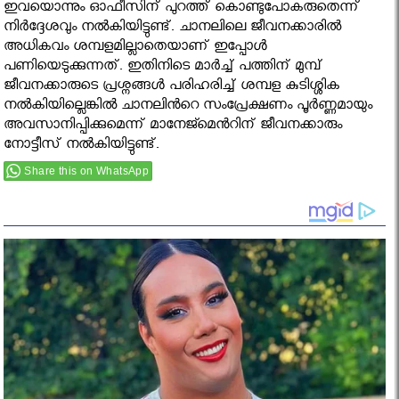
ഇവയൊന്നും ഓഫീസിന് പുറത്ത് കൊണ്ടുപോകരുതെന്ന്
നിർദ്ദേശവും നൽകിയിട്ടുണ്ട്. ചാനലിലെ ജീവനക്കാരില്‍
അധികവം ശമ്പളമില്ലാതെയാണ് ഇപ്പോൾ
പണിയെടുക്കുന്നത്. ഇതിനിടെ മാർച്ച് പത്തിന് മുമ്പ്
ജീവനക്കാരുടെ പ്രശ്നങ്ങൾ പരിഹരിച്ച് ശമ്പള കുടിശ്ശിക
നൽകിയില്ലെങ്കിൽ ചാനലിൻറെ സംപ്രേക്ഷണം പൂർണ്ണമായും
അവസാനിപ്പിക്കുമെന്ന് മാനേജ്മെൻറിന് ജീവനക്കാരും
നോട്ടീസ് നൽകിയിട്ടുണ്ട്.
Share this on WhatsApp