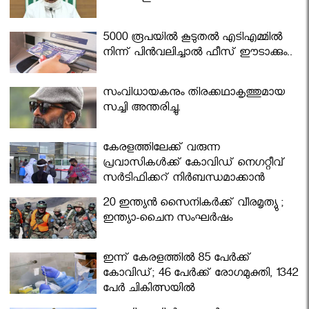
5000 രൂപയിൽ കൂടുതൽ എടിഎമ്മിൽ
നിന്ന് പിൻവലിച്ചാൽ ഫീസ് ഈടാക്കും..
സംവിധായകനും തിരക്കഥാകൃത്തുമായ
സച്ചി അന്തരിച്ചു.
കേരളത്തിലേക്ക് വരുന്ന
പ്രവാസികള്‍ക്ക് കോവിഡ് നെഗറ്റീവ്
സര്‍ട്ടിഫിക്കറ്റ് നിർബന്ധമാക്കാൻ
മന്ത്രിസഭ
20 ഇന്ത്യൻ സൈനികർക്ക് വീരമൃത്യു ;
ഇന്ത്യാ-ചൈന സംഘർഷം
ഇന്ന് കേരളത്തിൽ 85 പേർക്ക്
കോവിഡ്; 46 പേർക്ക് രോഗമുക്തി, 1342
പേർ ചികിത്സയിൽ