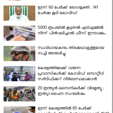
ഇന്ന് 60 പേർക്ക് രോഗമുക്തി ; 141
പേര്‍ക്കു കൂടി കോവിഡ്
5000 രൂപയിൽ കൂടുതൽ എടിഎമ്മിൽ
നിന്ന് പിൻവലിച്ചാൽ ഫീസ് ഈടാക്കും..
സംവിധായകനും തിരക്കഥാകൃത്തുമായ
സച്ചി അന്തരിച്ചു.
കേരളത്തിലേക്ക് വരുന്ന
പ്രവാസികള്‍ക്ക് കോവിഡ് നെഗറ്റീവ്
സര്‍ട്ടിഫിക്കറ്റ് നിർബന്ധമാക്കാൻ
മന്ത്രിസഭ
20 ഇന്ത്യൻ സൈനികർക്ക് വീരമൃത്യു ;
ഇന്ത്യാ-ചൈന സംഘർഷം
ഇന്ന് കേരളത്തിൽ 85 പേർക്ക്