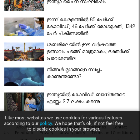
ഇന്ത്യാ-ചൈന സംഘർഷം
ഇന്ന് കേരളത്തിൽ 85 പേർക്ക്
കോവിഡ്; 46 പേർക്ക് രോഗമുക്തി, 1342
പേർ ചികിത്സയിൽ
ശബരിമലയില്‍ ഈ വർഷത്തെ
ഉത്സവം ചടങ്ങ് മാത്രമാകും; ഭക്തർക്ക്
പ്രവേശനമില്ല
നിങ്ങള്‍ മൃഗങ്ങളെ സ്വപ്നം
കാണുന്നുണ്ടോ?
ഇന്ത്യയിൽ കോവിഡ് ബാധിതരുടെ
എണ്ണം 2.7 ലക്ഷം കടന്നു
Like most websites we use cookies for various features
according to our
policy.
We hope that’s ok, if not feel free
About Us
Career @ Nirbhayam
Categories
Contact
to disable cookies in your browser.
Us
Feedback
Privacy
privacy policy
Terms and Conditions