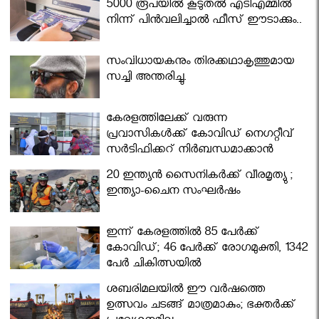
5000 രൂപയിൽ കൂടുതൽ എടിഎമ്മിൽ
നിന്ന് പിൻവലിച്ചാൽ ഫീസ് ഈടാക്കും..
സംവിധായകനും തിരക്കഥാകൃത്തുമായ
സച്ചി അന്തരിച്ചു.
കേരളത്തിലേക്ക് വരുന്ന
പ്രവാസികള്‍ക്ക് കോവിഡ് നെഗറ്റീവ്
സര്‍ട്ടിഫിക്കറ്റ് നിർബന്ധമാക്കാൻ
മന്ത്രിസഭ
20 ഇന്ത്യൻ സൈനികർക്ക് വീരമൃത്യു ;
ഇന്ത്യാ-ചൈന സംഘർഷം
ഇന്ന് കേരളത്തിൽ 85 പേർക്ക്
കോവിഡ്; 46 പേർക്ക് രോഗമുക്തി, 1342
പേർ ചികിത്സയിൽ
ശബരിമലയില്‍ ഈ വർഷത്തെ
ഉത്സവം ചടങ്ങ് മാത്രമാകും; ഭക്തർക്ക്